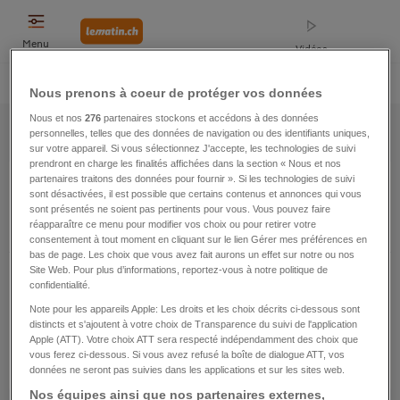
Menu
Vidéos
Home
Opinions
Suisse
Sports
Faits divers
Monde
People
Nous prenons à coeur de protéger vos données
News
|
Sitemap
|
2013
|
Février
Nous et nos
276
partenaires stockons et accédons à des données
personnelles, telles que des données de navigation ou des identifiants uniques,
sur votre appareil. Si vous sélectionnez J'accepte, les technologies de suivi
prendront en charge les finalités affichées dans la section « Nous et nos
Sitemap
partenaires traitons des données pour fournir ». Si les technologies de suivi
sont désactivées, il est possible que certains contenus et annonces qui vous
sont présentés ne soient pas pertinents pour vous. Vous pouvez faire
Réinitialiser
2013
Février
réapparaître ce menu pour modifier vos choix ou pour retirer votre
consentement à tout moment en cliquant sur le lien Gérer mes préférences en
bas de page. Les choix que vous avez fait aurons un effet sur notre ou nos
Site Web. Pour plus d’informations, reportez-vous à notre politique de
01
02
03
04
05
06
07
08
09
10
confidentialité.
Note pour les appareils Apple: Les droits et les choix décrits ci-dessous sont
11
12
13
14
15
16
17
18
19
20
distincts et s'ajoutent à votre choix de Transparence du suivi de l'application
Apple (ATT). Votre choix ATT sera respecté indépendamment des choix que
vous ferez ci-dessous. Si vous avez refusé la boîte de dialogue ATT, vos
21
22
23
24
25
26
27
28
données ne seront pas suivies dans les applications et sur les sites web.
Nos équipes ainsi que nos partenaires externes,