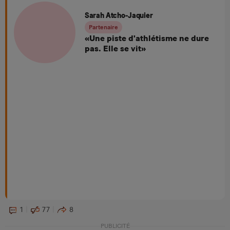
Sarah Atcho-Jaquier
Partenaire
«Une piste d'athlétisme ne dure
pas. Elle se vit»
1
77
8
PUBLICITÉ