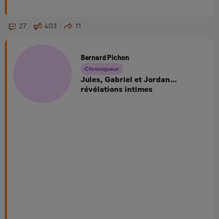
27
403
11
Bernard Pichon
Chroniqueur
Jules, Gabriel et Jordan…
révélations intimes