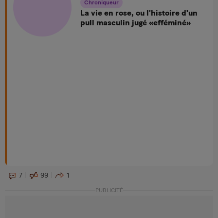
Chroniqueur
La vie en rose, ou l'histoire d'un
pull masculin jugé «efféminé»
7
99
1
PUBLICITÉ