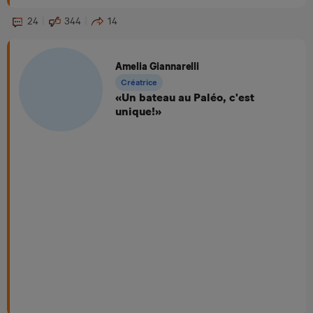
24
344
14
Amelia Giannarelli
Créatrice
«Un bateau au Paléo, c'est
unique!»