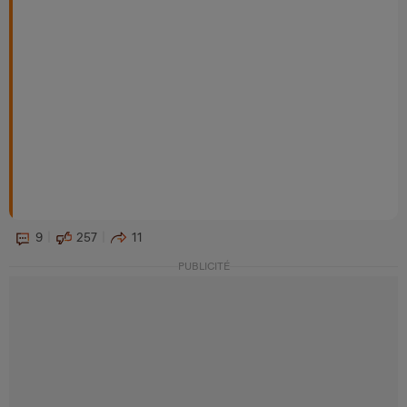
9
257
11
PUBLICITÉ