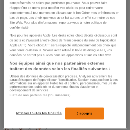
sont présentés ne soient pas pertinents pour vous. Vous pouvez faire
réapparaître ce menu pour modifier vos choix ou pour retirer votre
consentement à tout moment en cliquant sur le lien Gérer mes préférences en
bas de page. Les choix que vous avez fait aurons un effet sur notre ou nos
Paul-Henri Arni
Site Web. Pour plus d’informations, reportez-vous à notre politique de
confidentialité.
Chroniqueur
Ceuta, robinet à migrants
Note pour les appareils Apple: Les droits et les choix décrits ci-dessous sont
distincts et s'ajoutent à votre choix de Transparence du suivi de l'application
Apple (ATT). Votre choix ATT sera respecté indépendamment des choix que
vous ferez ci-dessous. Si vous avez refusé la boîte de dialogue ATT, vos
données ne seront pas suivies dans les applications et sur les sites web.
Nos équipes ainsi que nos partenaires externes,
traitent des données selon les finalités suivantes :
Utiliser des données de géolocalisation précises. Analyser activement les
caractéristiques de l’appareil pour l’identification. Stocker et/ou accéder à des
informations sur un appareil. Publicités et contenu personnalisés, mesure de
performance des publicités et du contenu, études d’audience et
développement de services.
Liste de nos partenaires (fournisseurs)
Afficher toutes les finalités
J'accepte
17
137
15