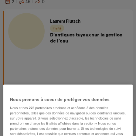
2
46
0
Laurent Flutsch
Invité
D’antiques tuyaux sur la gestion
de l’eau
Nous prenons à coeur de protéger vos données
Nous et nos
276
partenaires stockons et accédons à des données
personnelles, telles que des données de navigation ou des identifiants uniques,
sur votre appareil. Si vous sélectionnez J'accepte, les technologies de suivi
prendront en charge les finalités affichées dans la section « Nous et nos
partenaires traitons des données pour fournir ». Si les technologies de suivi
sont désactivées, il est possible que certains contenus et annonces qui vous
2
59
5