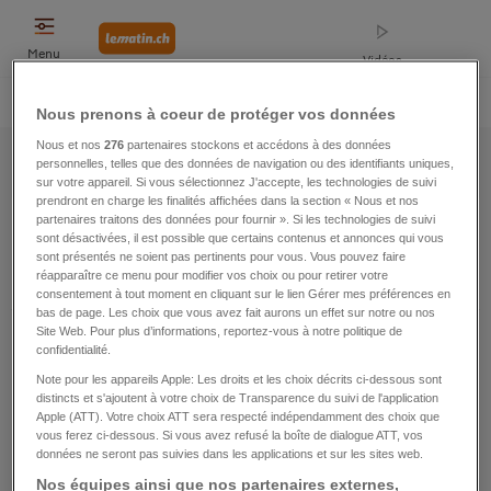
Menu
Vidéos
Home
Opinions
Suisse
Sports
Faits divers
Monde
People
Nous prenons à coeur de protéger vos données
News
|
Sitemap
|
2015
|
Novembre
Nous et nos
276
partenaires stockons et accédons à des données
personnelles, telles que des données de navigation ou des identifiants uniques,
sur votre appareil. Si vous sélectionnez J'accepte, les technologies de suivi
prendront en charge les finalités affichées dans la section « Nous et nos
Sitemap
partenaires traitons des données pour fournir ». Si les technologies de suivi
sont désactivées, il est possible que certains contenus et annonces qui vous
sont présentés ne soient pas pertinents pour vous. Vous pouvez faire
Réinitialiser
2015
Novembre
réapparaître ce menu pour modifier vos choix ou pour retirer votre
consentement à tout moment en cliquant sur le lien Gérer mes préférences en
bas de page. Les choix que vous avez fait aurons un effet sur notre ou nos
Site Web. Pour plus d’informations, reportez-vous à notre politique de
01
02
03
04
05
06
07
08
09
10
confidentialité.
Note pour les appareils Apple: Les droits et les choix décrits ci-dessous sont
11
12
13
14
15
16
17
18
19
20
distincts et s'ajoutent à votre choix de Transparence du suivi de l'application
Apple (ATT). Votre choix ATT sera respecté indépendamment des choix que
vous ferez ci-dessous. Si vous avez refusé la boîte de dialogue ATT, vos
21
22
23
24
25
26
27
28
29
30
données ne seront pas suivies dans les applications et sur les sites web.
Nos équipes ainsi que nos partenaires externes,