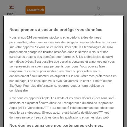
Menu
Vidéos
Home
Opinions
Suisse
Sports
Faits divers
Monde
People
Nous prenons à coeur de protéger vos données
News
|
Sitemap
|
2016
Nous et nos
276
partenaires stockons et accédons à des données
personnelles, telles que des données de navigation ou des identifiants uniques,
sur votre appareil. Si vous sélectionnez J'accepte, les technologies de suivi
prendront en charge les finalités affichées dans la section « Nous et nos
Sitemap
partenaires traitons des données pour fournir ». Si les technologies de suivi
sont désactivées, il est possible que certains contenus et annonces qui vous
sont présentés ne soient pas pertinents pour vous. Vous pouvez faire
Réinitialiser
2016
réapparaître ce menu pour modifier vos choix ou pour retirer votre
consentement à tout moment en cliquant sur le lien Gérer mes préférences en
bas de page. Les choix que vous avez fait aurons un effet sur notre ou nos
Site Web. Pour plus d’informations, reportez-vous à notre politique de
Janvier
Février
confidentialité.
Note pour les appareils Apple: Les droits et les choix décrits ci-dessous sont
Mars
Avril
distincts et s'ajoutent à votre choix de Transparence du suivi de l'application
Apple (ATT). Votre choix ATT sera respecté indépendamment des choix que
vous ferez ci-dessous. Si vous avez refusé la boîte de dialogue ATT, vos
Mai
Juin
données ne seront pas suivies dans les applications et sur les sites web.
Nos équipes ainsi que nos partenaires externes,