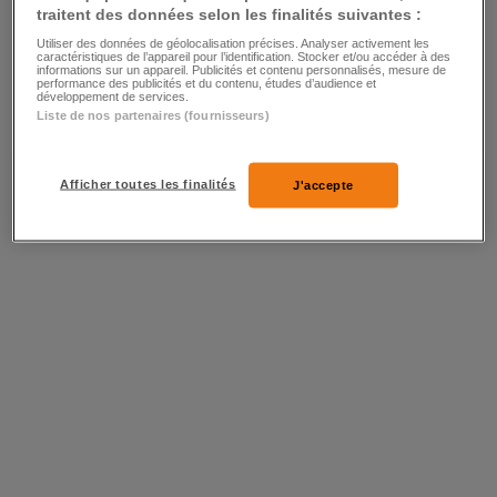
Juillet
Août
traitent des données selon les finalités suivantes :
Utiliser des données de géolocalisation précises. Analyser activement les
caractéristiques de l’appareil pour l’identification. Stocker et/ou accéder à des
Septembre
Octobre
informations sur un appareil. Publicités et contenu personnalisés, mesure de
performance des publicités et du contenu, études d’audience et
développement de services.
Novembre
Décembre
Liste de nos partenaires (fournisseurs)
Afficher toutes les finalités
J'accepte