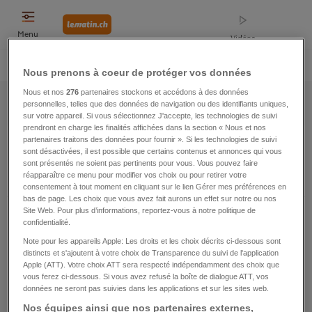
Menu
Vidéos
Home
Opinions
Suisse
Sports
Faits divers
Monde
People
Nous prenons à coeur de protéger vos données
News
|
Sitemap
|
2017
|
Août
Nous et nos
276
partenaires stockons et accédons à des données
personnelles, telles que des données de navigation ou des identifiants uniques,
sur votre appareil. Si vous sélectionnez J'accepte, les technologies de suivi
prendront en charge les finalités affichées dans la section « Nous et nos
Sitemap
partenaires traitons des données pour fournir ». Si les technologies de suivi
sont désactivées, il est possible que certains contenus et annonces qui vous
sont présentés ne soient pas pertinents pour vous. Vous pouvez faire
Réinitialiser
2017
Août
réapparaître ce menu pour modifier vos choix ou pour retirer votre
consentement à tout moment en cliquant sur le lien Gérer mes préférences en
bas de page. Les choix que vous avez fait aurons un effet sur notre ou nos
Site Web. Pour plus d’informations, reportez-vous à notre politique de
01
02
03
04
05
06
07
08
09
10
confidentialité.
Note pour les appareils Apple: Les droits et les choix décrits ci-dessous sont
11
12
13
14
15
16
17
18
19
20
distincts et s'ajoutent à votre choix de Transparence du suivi de l'application
Apple (ATT). Votre choix ATT sera respecté indépendamment des choix que
vous ferez ci-dessous. Si vous avez refusé la boîte de dialogue ATT, vos
21
22
23
24
25
26
27
28
29
30
données ne seront pas suivies dans les applications et sur les sites web.
Nos équipes ainsi que nos partenaires externes,