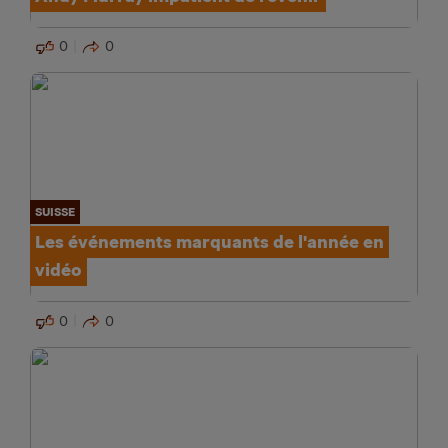
0
0
SUISSE
Les événements marquants de l'année en
vidéo
0
0