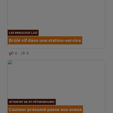
LES BREULEUX (JU)
Brûlé vif dans une station-service
0
0
ATTENTAT DE ST-PÉTERSBOURG
L'auteur présumé passe aux aveux