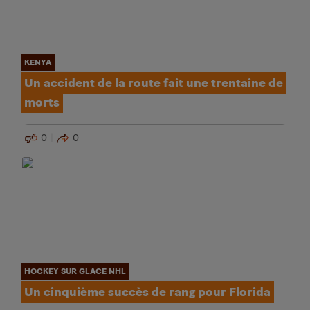
KENYA
Un accident de la route fait une trentaine de
morts
0
0
HOCKEY SUR GLACE NHL
Un cinquième succès de rang pour Florida