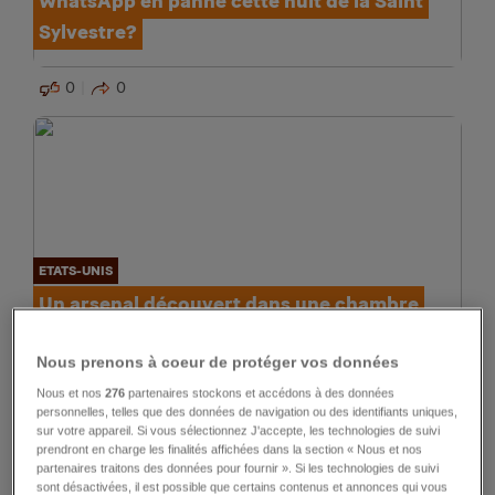
WhatsApp en panne cette nuit de la Saint
Sylvestre?
0
0
ETATS-UNIS
Un arsenal découvert dans une chambre
d'hôtel
Nous prenons à coeur de protéger vos données
0
0
Nous et nos
276
partenaires stockons et accédons à des données
personnelles, telles que des données de navigation ou des identifiants uniques,
sur votre appareil. Si vous sélectionnez J'accepte, les technologies de suivi
prendront en charge les finalités affichées dans la section « Nous et nos
partenaires traitons des données pour fournir ». Si les technologies de suivi
sont désactivées, il est possible que certains contenus et annonces qui vous