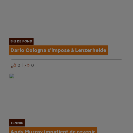
SKI DE FOND
Dario Cologna s'impose à Lenzerheide
0
0
TENNIS
Andy Murray impatient de revenir