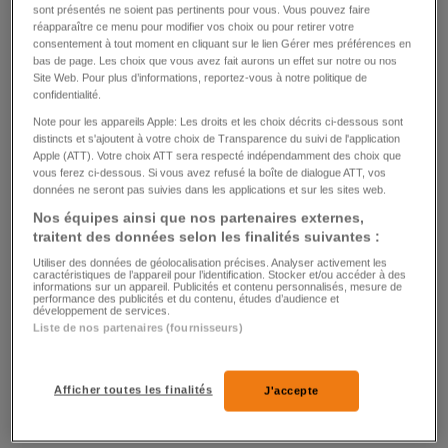
sont présentés ne soient pas pertinents pour vous. Vous pouvez faire
réapparaître ce menu pour modifier vos choix ou pour retirer votre
consentement à tout moment en cliquant sur le lien Gérer mes préférences en
bas de page. Les choix que vous avez fait aurons un effet sur notre ou nos
LA HAYE
Site Web. Pour plus d’informations, reportez-vous à notre politique de
confidentialité.
Praljak s'est suicidé avec un poison
Note pour les appareils Apple: Les droits et les choix décrits ci-dessous sont
«indétectable»
distincts et s'ajoutent à votre choix de Transparence du suivi de l'application
Apple (ATT). Votre choix ATT sera respecté indépendamment des choix que
vous ferez ci-dessous. Si vous avez refusé la boîte de dialogue ATT, vos
0
0
données ne seront pas suivies dans les applications et sur les sites web.
Nos équipes ainsi que nos partenaires externes,
traitent des données selon les finalités suivantes :
Utiliser des données de géolocalisation précises. Analyser activement les
caractéristiques de l’appareil pour l’identification. Stocker et/ou accéder à des
informations sur un appareil. Publicités et contenu personnalisés, mesure de
performance des publicités et du contenu, études d’audience et
développement de services.
Liste de nos partenaires (fournisseurs)
INTEMPÉRIES
La tempête «Carmen» fait un mort en
Afficher toutes les finalités
J'accepte
France