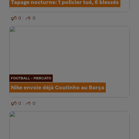
Tapage nocturne: 1 policier tué, 6 blessés
0
0
FOOTBALL - MERCATO
Nike envoie déjà Coutinho au Barça
0
0