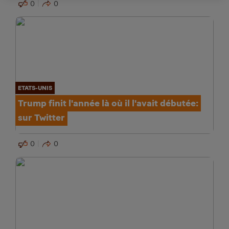
0
0
ETATS-UNIS
Trump finit l'année là où il l'avait débutée:
sur Twitter
0
0