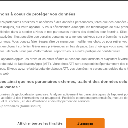
nons à coeur de protéger vos données
 du 07.01.2023
276
partenaires stockons et accédons à des données personnelles, telles que des données 
nts uniques, sur votre appareil. Si vous sélectionnez J'accepte, les technologies de suivi pre
 affichées dans la section « Nous et nos partenaires traitons des données pour fournir ». Si le
sactivées, il est possible que certains contenus et annonces qui vous sont présentés ne soie
our vous. Vous pouvez faire réapparaître ce menu pour modifier vos choix ou pour retirer vo
 en cliquant sur le lien Gérer mes préférences en bas de page. Les choix que vous avez fait
nos Site Web. Pour plus d’informations, reportez-vous à notre politique de confidentialité.
 appareils Apple: Les droits et les choix décrits ci-dessous sont distincts et s'ajoutent à votr
 du suivi de l'application Apple (ATT). Votre choix ATT sera respecté indépendamment des 
ous. Si vous avez refusé la boîte de dialogue ATT, vos données ne seront pas suivies dans l
tes web.
es ainsi que nos partenaires externes, traitent des données selo
 suivantes :
données de géolocalisation précises. Analyser activement les caractéristiques de l’appareil pour 
u accéder à des informations sur un appareil. Publicités et contenu personnalisés, mesure d
és et du contenu, études d’audience et développement de services.
s partenaires (fournisseurs)
EXIQUE
Afficher toutes les finalités
J'accepte
Collision entre deux rames
HOCKEY SUR GLACE