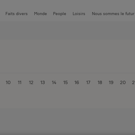
Faits divers
Monde
People
Loisirs
Nous sommes le futur
 piquantes
High-Tech
Communauté
Photos
10
11
12
13
14
15
16
17
18
19
20
2