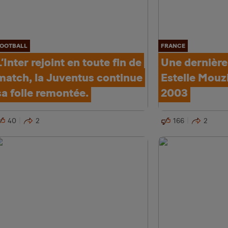
OOTBALL
FRANCE
L’Inter rejoint en toute fin de
Une dernièr
match, la Juventus continue
Estelle Mouz
sa folle remontée.
2003
40
2
166
2