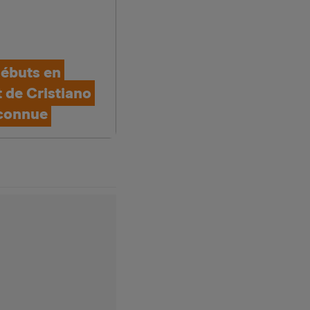
débuts en
 de Cristiano
 connue