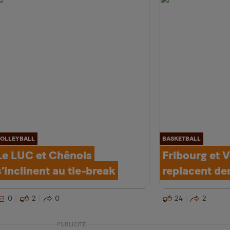
OLLEYBALL
BASKETBALL
Le LUC et Chênois
Fribourg et 
s’inclinent au tie-break
replacent de
0
2
0
24
2
PUBLICITÉ