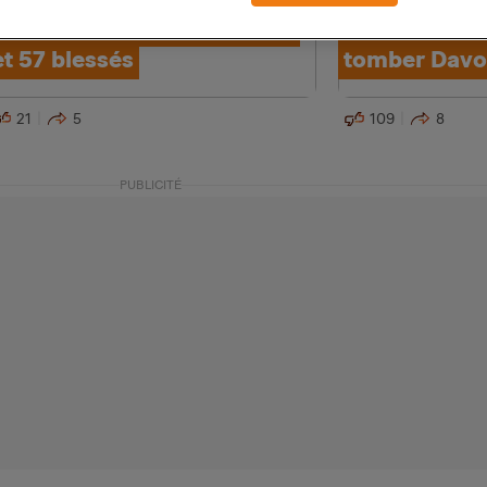
de métro à Mexico, un mort
Après Zurich,
et 57 blessés
tomber Davo
21
5
109
8
PUBLICITÉ