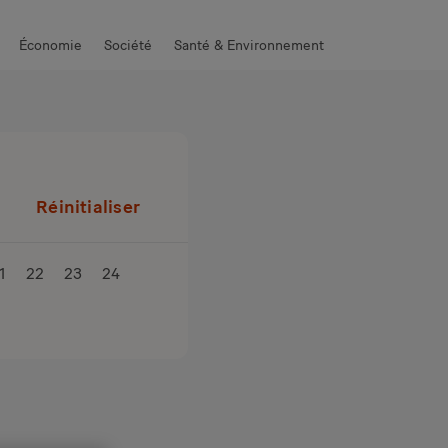
Économie
Société
Santé & Environnement
Réinitialiser
1
22
23
24