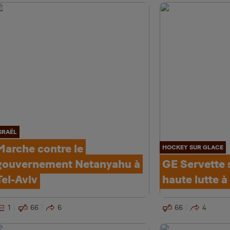
SRAËL
Marche contre le
HOCKEY SUR GLACE
gouvernement Netanyahu à
GE Servette 
Tel-Aviv
haute lutte à
1
66
6
66
4