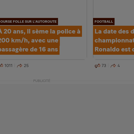
OURSE FOLLE SUR L’AUTOROUTE
FOOTBALL
À 20 ans, il sème la police à
La date des 
200 km/h, avec une
championnat
passagère de 16 ans
Ronaldo est
1011
25
73
4
PUBLICITÉ