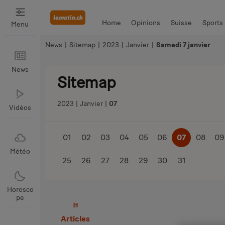
Home
Opinions
Suisse
Sports
Menu
News
|
Sitemap
|
2023
|
Janvier
|
Samedi 7 janvier
Bien Manger
Auto & Moto
News
News
Sitemap
2023
Janvier
07
Vidéos
01
02
03
04
05
06
07
08
09
Météo
25
26
27
28
29
30
31
Horosco
pe
Articles