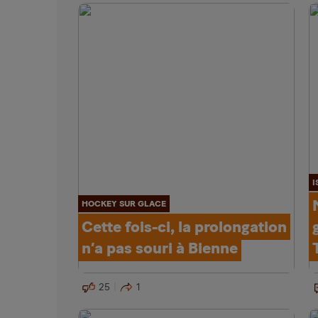
I
HOCKEY SUR GLACE
Cette fois-ci, la prolongation
n’a pas souri à Bienne
25
1