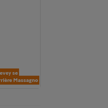
Vevey se
rrière Massagno