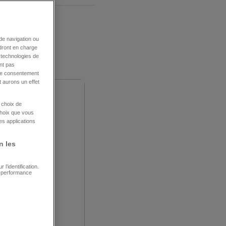
de navigation ou
ndront en charge
s technologies de
nt pas
tre consentement
 aurons un effet
e choix de
choix que vous
es applications
n les
l’identification.
e performance