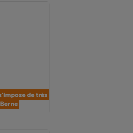
s’impose de très
 Berne