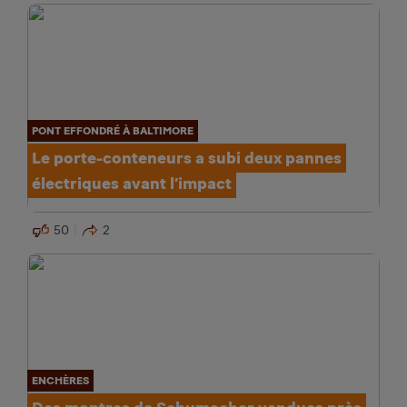
PONT EFFONDRÉ À BALTIMORE
Le porte-conteneurs a subi deux pannes
électriques avant l’impact
50
2
ENCHÈRES