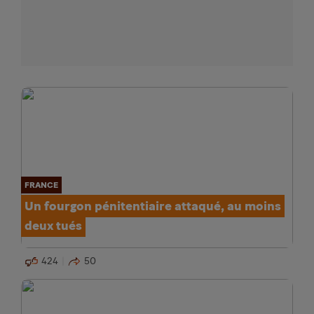
FRANCE
Un fourgon pénitentiaire attaqué, au moins
deux tués
424
50