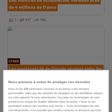
Des montres de Schumacher vendues près
de 4 millions de francs
1
317
104
CYBER
Les assistants IA de Google veulent aider les
utilisateurs partout
Nous prenons à coeur de protéger vos données
1
81
25
Nous et nos
276
partenaires stockons et accédons à des données
personnelles, telles que des données de navigation ou des identifiants uniques,
sur votre appareil. Si vous sélectionnez J'accepte, les technologies de suivi
prendront en charge les finalités affichées dans la section « Nous et nos
partenaires traitons des données pour fournir ». Si les technologies de suivi
sont désactivées, il est possible que certains contenus et annonces qui vous