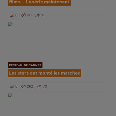
films... La série maintenant
0
30
11
FESTIVAL DE CANNES
Les stars ont monté les marches
5
262
70