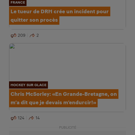
FRANCE
Le tueur de DRH crée un incident pour
quitter son procès
209
2
HOCKEY SUR GLACE
Chris McSorley: «En Grande-Bretagne, on
m’a dit que je devais m’endurcir!»
124
14
PUBLICITÉ