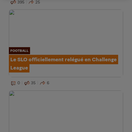
395
25
FOOTBALL
Le SLO officiellement relégué en Challenge
League
0
35
6