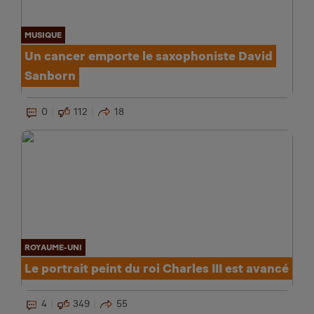
MUSIQUE
Un cancer emporte le saxophoniste David
Sanborn
0
112
18
ROYAUME-UNI
Le portrait peint du roi Charles III est avancé
4
349
55