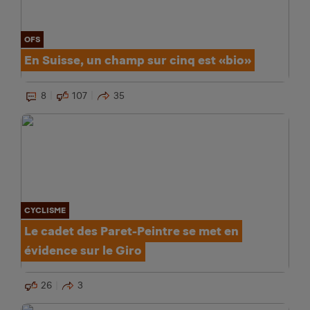
OFS
En Suisse, un champ sur cinq est «bio»
8
107
35
CYCLISME
Le cadet des Paret-Peintre se met en
évidence sur le Giro
26
3