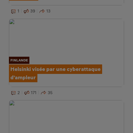
1
39
13
FINLANDE
Helsinki visée par une cyberattaque
d'ampleur
2
171
35