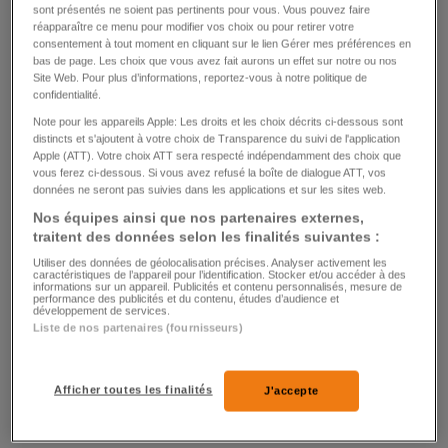
sont présentés ne soient pas pertinents pour vous. Vous pouvez faire
réapparaître ce menu pour modifier vos choix ou pour retirer votre
consentement à tout moment en cliquant sur le lien Gérer mes préférences en
bas de page. Les choix que vous avez fait aurons un effet sur notre ou nos
PROCÈS À NEW YORK
Site Web. Pour plus d’informations, reportez-vous à notre politique de
confidentialité.
L’ex-homme de confiance de Trump passe
Note pour les appareils Apple: Les droits et les choix décrits ci-dessous sont
sur le gril de la défense
distincts et s'ajoutent à votre choix de Transparence du suivi de l'application
Apple (ATT). Votre choix ATT sera respecté indépendamment des choix que
vous ferez ci-dessous. Si vous avez refusé la boîte de dialogue ATT, vos
0
177
14
données ne seront pas suivies dans les applications et sur les sites web.
Nos équipes ainsi que nos partenaires externes,
traitent des données selon les finalités suivantes :
Utiliser des données de géolocalisation précises. Analyser activement les
caractéristiques de l’appareil pour l’identification. Stocker et/ou accéder à des
informations sur un appareil. Publicités et contenu personnalisés, mesure de
performance des publicités et du contenu, études d’audience et
développement de services.
Liste de nos partenaires (fournisseurs)
ALGÉRIE
Disparu depuis 26 ans, il était séquestré par
Afficher toutes les finalités
J'accepte
un voisin