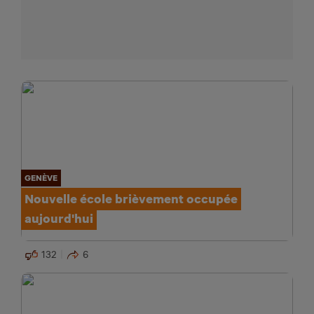
GENÈVE
Nouvelle école brièvement occupée
aujourd'hui
132
6