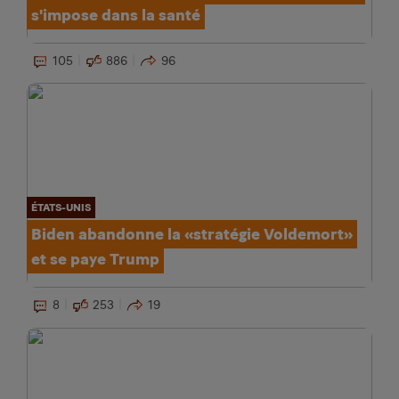
s'impose dans la santé
105
886
96
ÉTATS-UNIS
Biden abandonne la «stratégie Voldemort»
et se paye Trump
8
253
19