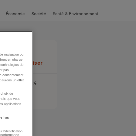
Économie
Société
Santé & Environnement
de navigation ou
ndront en charge
Réinitialiser
s technologies de
nt pas
tre consentement
 aurons un effet
1
22
23
24
e choix de
choix que vous
es applications
n les
l’identification.
e performance