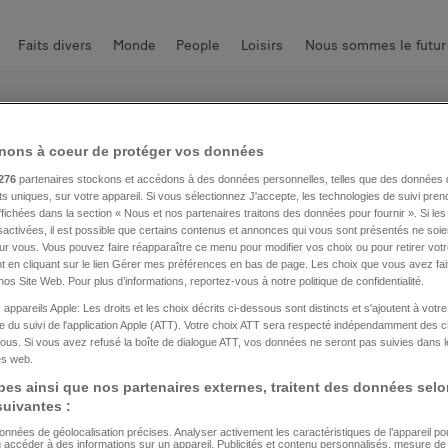
Faits divers
Monde
People
Loisirs
Nous sommes le futur
 piquantes
High-Tech
Communauté
Photos
nons à coeur de protéger vos données
276
partenaires stockons et accédons à des données personnelles, telles que des données 
nts uniques, sur votre appareil. Si vous sélectionnez J'accepte, les technologies de suivi pre
 affichées dans la section « Nous et nos partenaires traitons des données pour fournir ». Si le
sactivées, il est possible que certains contenus et annonces qui vous sont présentés ne soie
our vous. Vous pouvez faire réapparaître ce menu pour modifier vos choix ou pour retirer vo
 en cliquant sur le lien Gérer mes préférences en bas de page. Les choix que vous avez fait
10
11
12
13
14
15
16
17
18
19
20
2
nos Site Web. Pour plus d’informations, reportez-vous à notre politique de confidentialité.
 appareils Apple: Les droits et les choix décrits ci-dessous sont distincts et s'ajoutent à votr
 du suivi de l'application Apple (ATT). Votre choix ATT sera respecté indépendamment des 
ous. Si vous avez refusé la boîte de dialogue ATT, vos données ne seront pas suivies dans l
tes web.
es ainsi que nos partenaires externes, traitent des données selo
 suivantes :
données de géolocalisation précises. Analyser activement les caractéristiques de l’appareil pour 
u accéder à des informations sur un appareil. Publicités et contenu personnalisés, mesure d