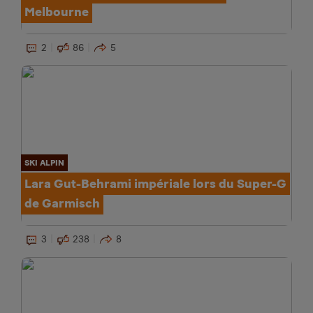
Melbourne
2
86
5
SKI ALPIN
Lara Gut-Behrami impériale lors du Super-G
de Garmisch
3
238
8