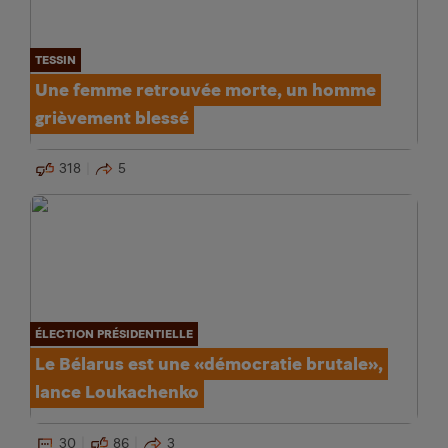
TESSIN
Une femme retrouvée morte, un homme
grièvement blessé
318
5
ÉLECTION PRÉSIDENTIELLE
Le Bélarus est une «démocratie brutale»,
lance Loukachenko
30
86
3