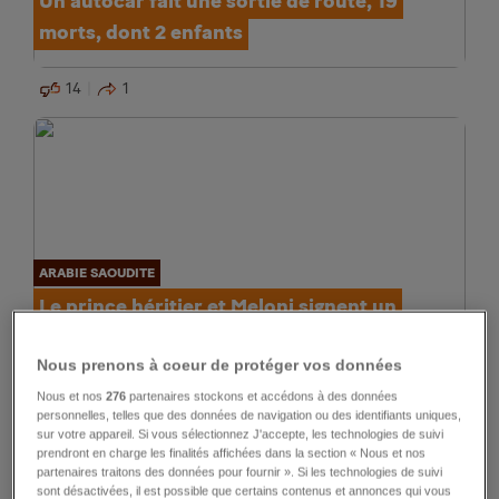
Un autocar fait une sortie de route, 19
morts, dont 2 enfants
14
1
ARABIE SAOUDITE
Le prince héritier et Meloni signent un
accord «stratégique»
Nous prenons à coeur de protéger vos données
7
264
18
Nous et nos
276
partenaires stockons et accédons à des données
personnelles, telles que des données de navigation ou des identifiants uniques,
sur votre appareil. Si vous sélectionnez J'accepte, les technologies de suivi
prendront en charge les finalités affichées dans la section « Nous et nos
partenaires traitons des données pour fournir ». Si les technologies de suivi
sont désactivées, il est possible que certains contenus et annonces qui vous