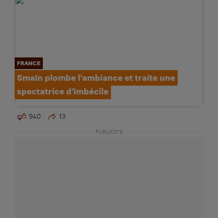
FRANCE
Smaïn plombe l'ambiance et traite une
spectatrice d’imbécile
940
13
PUBLICITÉ