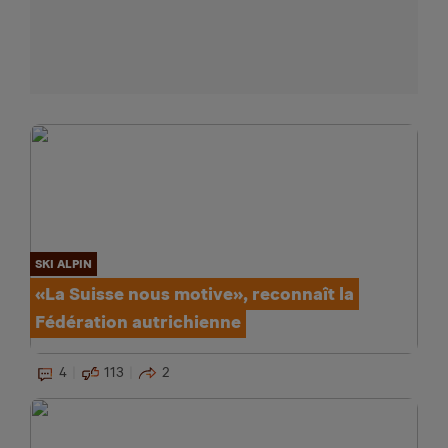
SKI ALPIN
«La Suisse nous motive», reconnaît la
Fédération autrichienne
4
113
2