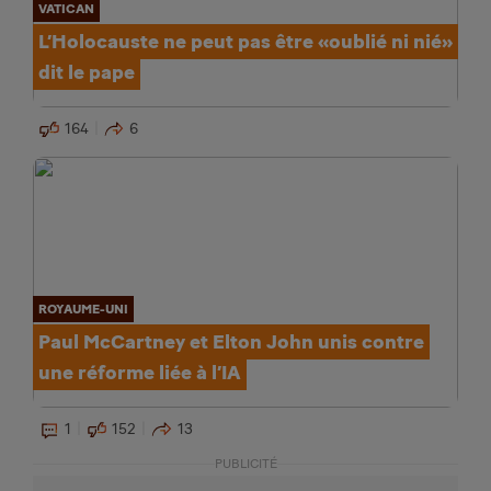
VATICAN
L’Holocauste ne peut pas être «oublié ni nié»
dit le pape
164
6
ROYAUME-UNI
Paul McCartney et Elton John unis contre
une réforme liée à l’IA
1
152
13
PUBLICITÉ