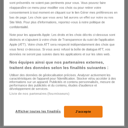
sont présentés ne soient pas pertinents pour vous. Vous pouvez faire
réapparaître ce menu pour modifier vos choix ou pour retirer votre
consentement à tout moment en cliquant sur le lien Gérer mes préférences en
bas de page. Les choix que vous avez fait aurons un effet sur notre ou nos
COLOMBIE
Site Web. Pour plus d’informations, reportez-vous à notre politique de
confidentialité.
Trump suspend les sanctions après un
Note pour les appareils Apple: Les droits et les choix décrits ci-dessous sont
accord sur les migrants
distincts et s'ajoutent à votre choix de Transparence du suivi de l'application
Apple (ATT). Votre choix ATT sera respecté indépendamment des choix que
vous ferez ci-dessous. Si vous avez refusé la boîte de dialogue ATT, vos
35
659
41
données ne seront pas suivies dans les applications et sur les sites web.
Nos équipes ainsi que nos partenaires externes,
traitent des données selon les finalités suivantes :
Utiliser des données de géolocalisation précises. Analyser activement les
caractéristiques de l’appareil pour l’identification. Stocker et/ou accéder à des
informations sur un appareil. Publicités et contenu personnalisés, mesure de
performance des publicités et du contenu, études d’audience et
développement de services.
Liste de nos partenaires (fournisseurs)
SKI ALPIN
L'étape de Kitzbühel a encore été une
Afficher toutes les finalités
J'accepte
énorme réussite