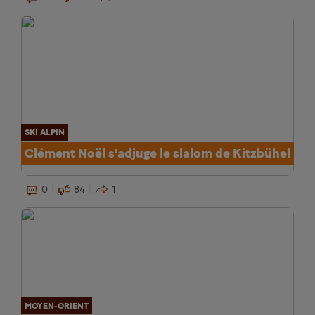
SKI ALPIN
Clément Noël s'adjuge le slalom de Kitzbühel
0
84
1
MOYEN-ORIENT