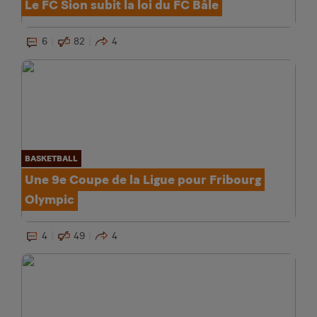
Le FC Sion subit la loi du FC Bâle
6
82
4
BASKETBALL
Une 9e Coupe de la Ligue pour Fribourg
Olympic
4
49
4