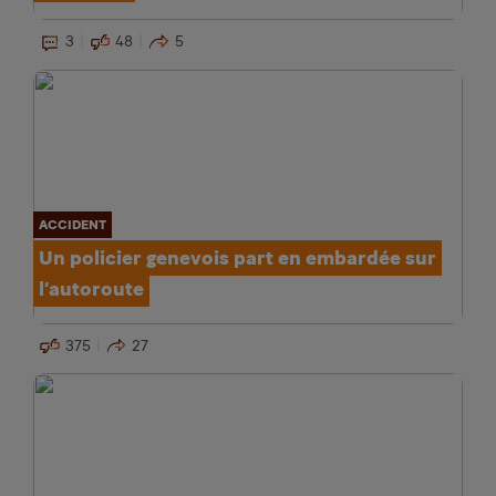
3
48
5
ACCIDENT
Un policier genevois part en embardée sur
l’autoroute
375
27