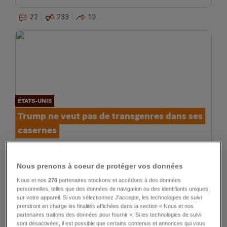
22
233
10
ÉTATS-UNIS
Trump ne veut pas de transgenres dans ses
casernes
134
3
Nous prenons à coeur de protéger vos données
Nous et nos
276
partenaires stockons et accédons à des données
personnelles, telles que des données de navigation ou des identifiants uniques,
sur votre appareil. Si vous sélectionnez J'accepte, les technologies de suivi
prendront en charge les finalités affichées dans la section « Nous et nos
partenaires traitons des données pour fournir ». Si les technologies de suivi
sont désactivées, il est possible que certains contenus et annonces qui vous