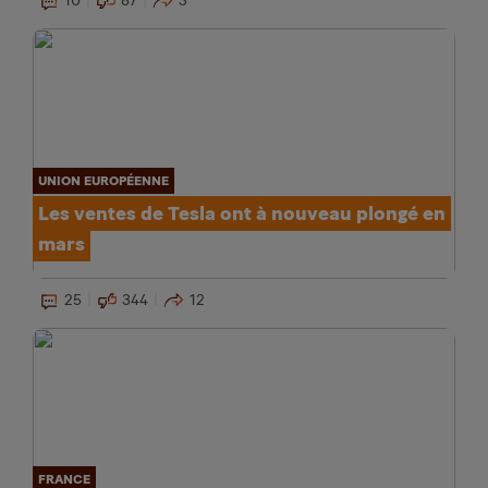
10
87
3
UNION EUROPÉENNE
Les ventes de Tesla ont à nouveau plongé en
mars
25
344
12
FRANCE