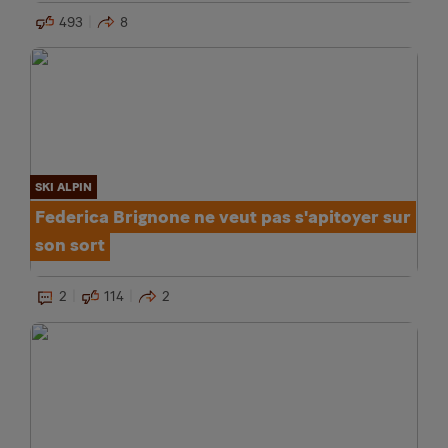
493
8
SKI ALPIN
Federica Brignone ne veut pas s'apitoyer sur
son sort
2
114
2