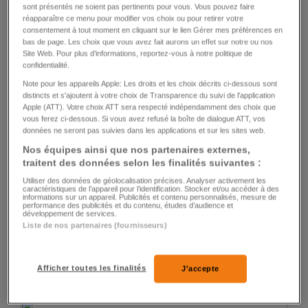
sont présentés ne soient pas pertinents pour vous. Vous pouvez faire
SCHAFFHOUSE
réapparaître ce menu pour modifier vos choix ou pour retirer votre
consentement à tout moment en cliquant sur le lien Gérer mes préférences en
La tortue blessée avait filé d'un jardin... il y a
bas de page. Les choix que vous avez fait aurons un effet sur notre ou nos
Site Web. Pour plus d’informations, reportez-vous à notre politique de
cinq ans
confidentialité.
Note pour les appareils Apple: Les droits et les choix décrits ci-dessous sont
2
321
28
distincts et s'ajoutent à votre choix de Transparence du suivi de l'application
Apple (ATT). Votre choix ATT sera respecté indépendamment des choix que
vous ferez ci-dessous. Si vous avez refusé la boîte de dialogue ATT, vos
données ne seront pas suivies dans les applications et sur les sites web.
Nos équipes ainsi que nos partenaires externes,
traitent des données selon les finalités suivantes :
Utiliser des données de géolocalisation précises. Analyser activement les
caractéristiques de l’appareil pour l’identification. Stocker et/ou accéder à des
informations sur un appareil. Publicités et contenu personnalisés, mesure de
FRANCE
performance des publicités et du contenu, études d’audience et
développement de services.
Renaud se reconstruit et reprend sa vie en
Liste de nos partenaires (fournisseurs)
main
Afficher toutes les finalités
J'accepte
659
34