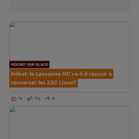
HOCKEY SUR GLACE
Débat: le Lausanne HC va-t-il réussir à
renverser les ZSC Lions?
14
114
6