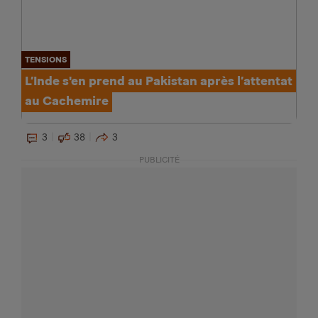
TENSIONS
L’Inde s'en prend au Pakistan après l’attentat
au Cachemire
3
38
3
PUBLICITÉ