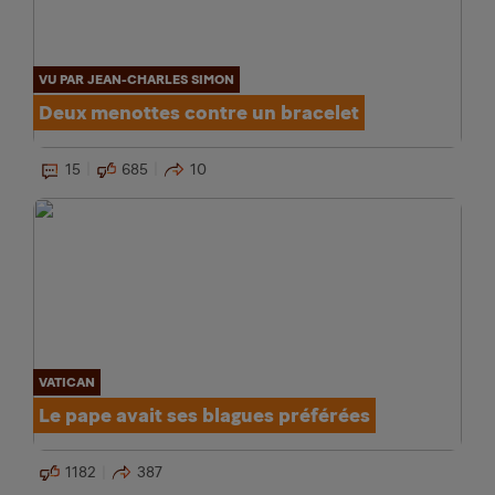
VU PAR JEAN-CHARLES SIMON
Deux menottes contre un bracelet
15
685
10
VATICAN
Le pape avait ses blagues préférées
1182
387