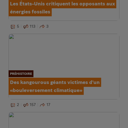
Les États-Unis critiquent les opposants aux
énergies fossiles
5
113
3
PRÉHISTOIRE
Des kangourous géants victimes d’un
«bouleversement climatique»
2
157
17