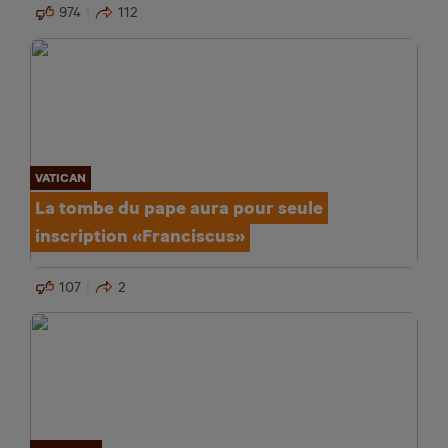
974
112
VATICAN
La tombe du pape aura pour seule
inscription «Franciscus»
107
2