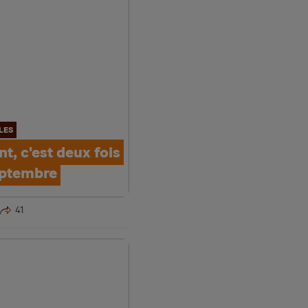
LES
nt, c'est deux fois
eptembre
41