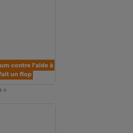
um contre l'aide à
fait un flop
0