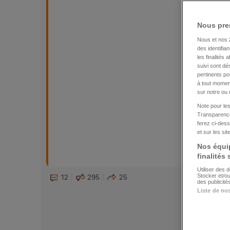
Nous pre
Nous et nos
des identifia
les finalités
suivi sont dé
pertinents p
à tout moment
sur notre ou 
Note pour les
Transparence
ferez ci-dess
et sur les si
Nos équip
finalités
Utiliser des 
Stocker et/o
12
295
25
des publicit
Liste de no