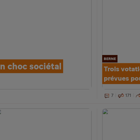
BERNE
un choc sociétal
Trois votat
prévues po
7
171