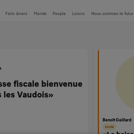
Faits divers
Monde
People
Loisirs
Nous sommes le futur
ger
Auto & Moto
News piquantes
High-Tech
Communauté
n
sse fiscale bienvenue
s les Vaudois»
Benoît Gaillard
Invité