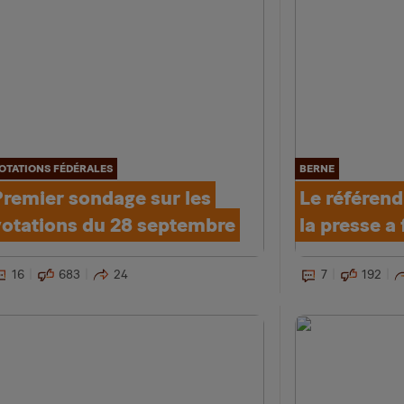
OTATIONS FÉDÉRALES
BERNE
Premier sondage sur les
Le référend
votations du 28 septembre
la presse a 
16
683
24
7
192