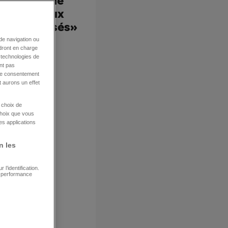
e fiscale de
cadeau aux
es plus aisés»
de navigation ou
ndront en charge
s technologies de
nt pas
tre consentement
 aurons un effet
e choix de
choix que vous
es applications
n les
l’identification.
e performance