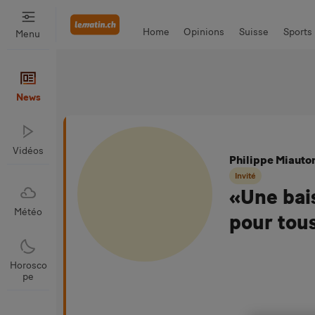
Home
Opinions
Suisse
Sports
Menu
Santé & Environnement
Bien Man
News
Vidéos
Philippe Miauto
Invité
«Une bai
Météo
pour tou
Horosco
pe