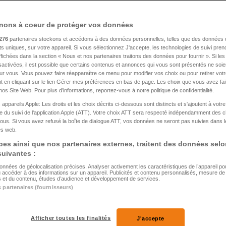
«La baiss
12%? Un 
Vaudois l
nons à coeur de protéger vos données
276
partenaires stockons et accédons à des données personnelles, telles que des données 
nts uniques, sur votre appareil. Si vous sélectionnez J'accepte, les technologies de suivi pre
 affichées dans la section « Nous et nos partenaires traitons des données pour fournir ». Si le
sactivées, il est possible que certains contenus et annonces qui vous sont présentés ne soie
our vous. Vous pouvez faire réapparaître ce menu pour modifier vos choix ou pour retirer vo
 en cliquant sur le lien Gérer mes préférences en bas de page. Les choix que vous avez fait
nos Site Web. Pour plus d’informations, reportez-vous à notre politique de confidentialité.
 appareils Apple: Les droits et les choix décrits ci-dessous sont distincts et s'ajoutent à votr
 du suivi de l'application Apple (ATT). Votre choix ATT sera respecté indépendamment des 
ous. Si vous avez refusé la boîte de dialogue ATT, vos données ne seront pas suivies dans l
tes web.
es ainsi que nos partenaires externes, traitent des données selo
 suivantes :
données de géolocalisation précises. Analyser activement les caractéristiques de l’appareil pour 
u accéder à des informations sur un appareil. Publicités et contenu personnalisés, mesure d
és et du contenu, études d’audience et développement de services.
s partenaires (fournisseurs)
Afficher toutes les finalités
J'accepte