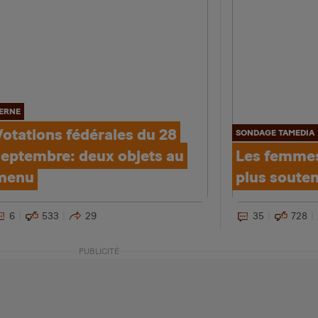
ERNE
Votations fédérales du 28
SONDAGE TAMEDIA
septembre: deux objets au
Les femmes
menu
plus soutenu
6
533
29
35
728
PUBLICITÉ