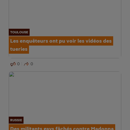
TOULOUSE
Les enquêteurs ont pu voir les vidéos des
tueries
0
0
RUSSIE
Des militants gays fâchés contre Madonna