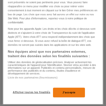
sont présentés ne soient pas pertinents pour vous. Vous pouvez faire
réapparaître ce menu pour modifier vos choix ou pour retirer votre
consentement à tout moment en cliquant sur le lien Gérer mes préférences en
bas de page. Les choix que vous avez fait aurons un effet sur notre ou nos
Site Web. Pour plus d’informations, reportez-vous à notre politique de
confidentialité.
LITIGE
Note pour les appareils Apple: Les droits et les choix décrits ci-dessous sont
110 millions et on n'en parle plus
distincts et s'ajoutent à votre choix de Transparence du suivi de l'application
Apple (ATT). Votre choix ATT sera respecté indépendamment des choix que
vous ferez ci-dessous. Si vous avez refusé la boîte de dialogue ATT, vos
0
0
données ne seront pas suivies dans les applications et sur les sites web.
Nos équipes ainsi que nos partenaires externes,
traitent des données selon les finalités suivantes :
Utiliser des données de géolocalisation précises. Analyser activement les
caractéristiques de l’appareil pour l’identification. Stocker et/ou accéder à des
informations sur un appareil. Publicités et contenu personnalisés, mesure de
performance des publicités et du contenu, études d’audience et
développement de services.
Liste de nos partenaires (fournisseurs)
HOCKEY SUR GLACE
Lourde défaite de FR Gottéron face à Berne
Afficher toutes les finalités
J'accepte
(6-1)