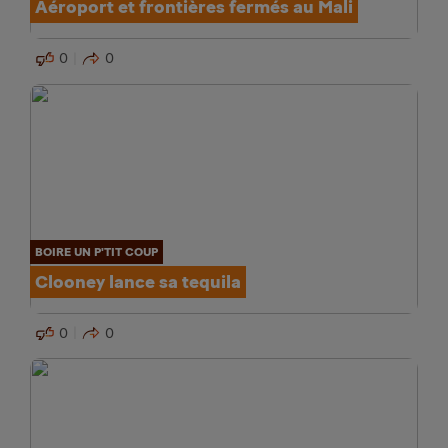
Aéroport et frontières fermés au Mali
0
0
BOIRE UN P'TIT COUP
Clooney lance sa tequila
0
0