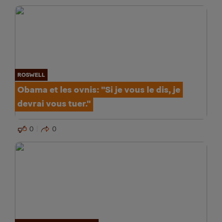
ROSWELL
Obama et les ovnis: "Si je vous le dis, je
devrai vous tuer."
0
0