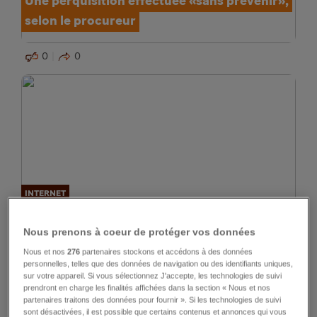
Une perquisition effectuée «sans prévenir»,
selon le procureur
0
0
INTERNET
Achats groupés: bons plans en masse
Nous prenons à coeur de protéger vos données
0
0
Nous et nos
276
partenaires stockons et accédons à des données
personnelles, telles que des données de navigation ou des identifiants uniques,
sur votre appareil. Si vous sélectionnez J'accepte, les technologies de suivi
prendront en charge les finalités affichées dans la section « Nous et nos
partenaires traitons des données pour fournir ». Si les technologies de suivi
sont désactivées, il est possible que certains contenus et annonces qui vous