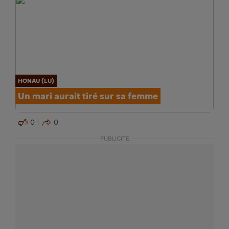
HONAU (LU)
Un mari aurait tiré sur sa femme
0
0
PUBLICITÉ