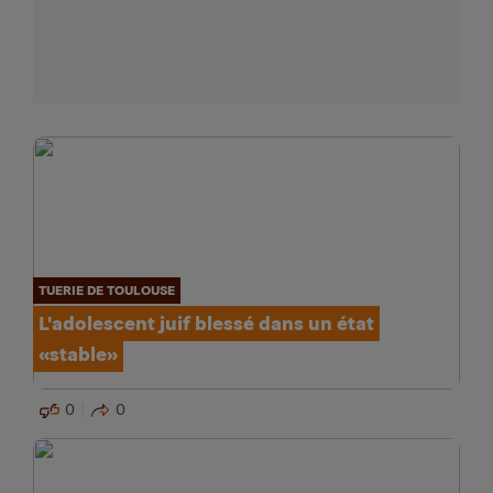
TUERIE DE TOULOUSE
L'adolescent juif blessé dans un état
«stable»
0
0