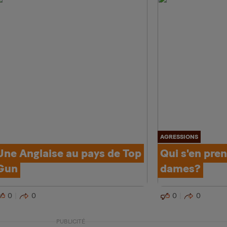
AGRESSIONS
Une Anglaise au pays de Top
Qui s'en pren
Gun
dames?
0
0
0
0
PUBLICITÉ