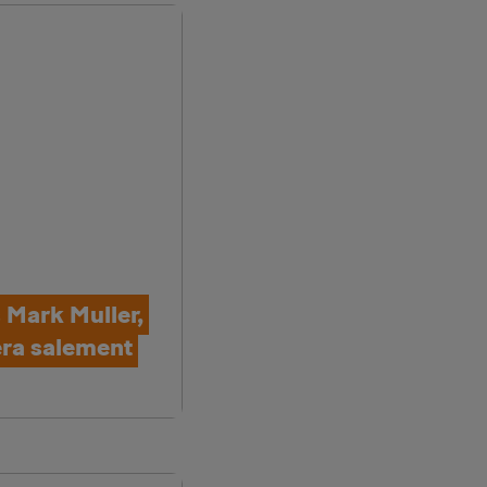
 Mark Muller,
era salement