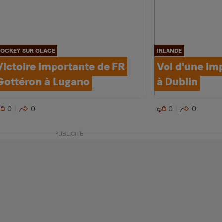
OCKEY SUR GLACE
IRLANDE
Victoire importante de FR
Vol d'une im
Gottéron à Lugano
à Dublin
0
0
0
0
PUBLICITÉ