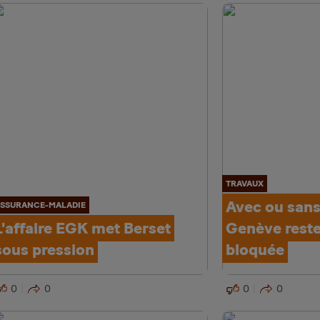
TRAVAUX
Avec ou sans
SSURANCE-MALADIE
L'affaire EGK met Berset
Genève rest
sous pression
bloquée
0
0
0
0