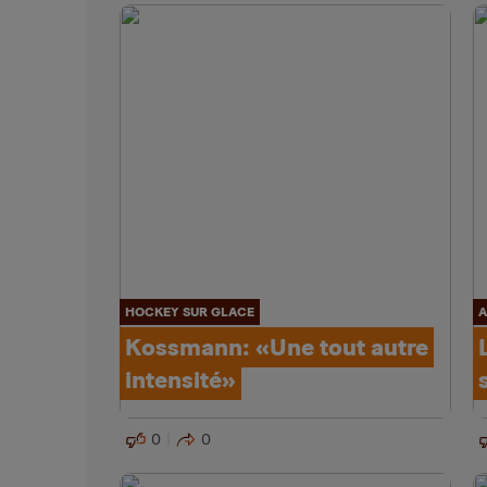
HOCKEY SUR GLACE
A
Kossmann: «Une tout autre
intensité»
0
0