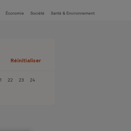
Économie
Société
Santé & Environnement
Réinitialiser
1
22
23
24