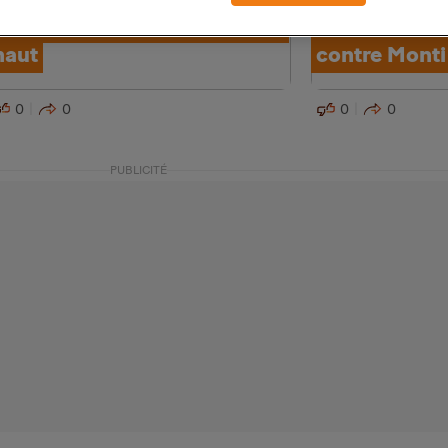
Sexy, la Mini Coupé enlève le
Des milliers
haut
contre Monti
0
0
0
0
PUBLICITÉ