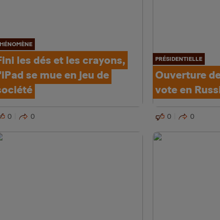
HÉNOMÈNE
Fini les dés et les crayons,
PRÉSIDENTIELLE
l'iPad se mue en jeu de
Ouverture de
société
vote en Russ
0
0
0
0