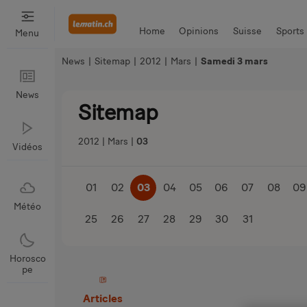
Home
Opinions
Suisse
Sports
Menu
News
|
Sitemap
|
2012
|
Mars
|
Samedi 3 mars
Bien Manger
Auto & Moto
News
News
Sitemap
2012
Mars
03
Vidéos
01
02
03
04
05
06
07
08
09
Météo
25
26
27
28
29
30
31
Horosco
pe
Articles