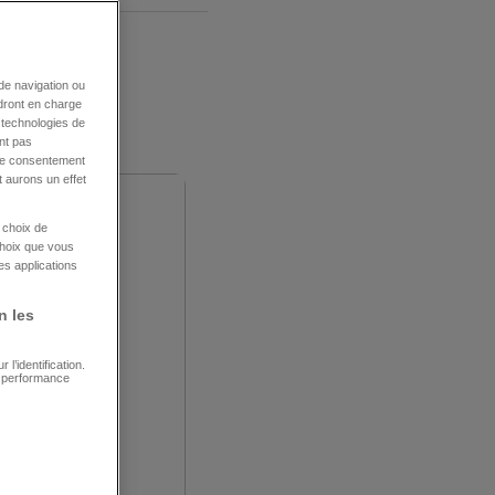
de navigation ou
ndront en charge
s technologies de
nt pas
tre consentement
 aurons un effet
e choix de
choix que vous
es applications
n les
l’identification.
e performance