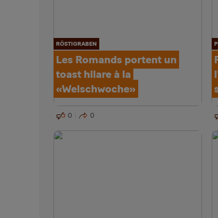
RÖSTIGRABEN
P
Les Romands portent un
toast hilare à la
«Welschwoche»
0
0