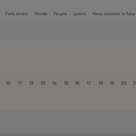
Faits divers
Monde
People
Loisirs
Nous sommes le futur
 piquantes
High-Tech
Communauté
Photos
10
11
12
13
14
15
16
17
18
19
20
2