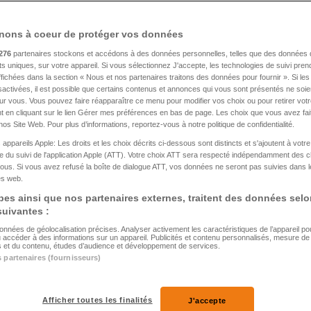
nons à coeur de protéger vos données
s du 03.03.2012
276
partenaires stockons et accédons à des données personnelles, telles que des données 
nts uniques, sur votre appareil. Si vous sélectionnez J'accepte, les technologies de suivi pre
 affichées dans la section « Nous et nos partenaires traitons des données pour fournir ». Si le
sactivées, il est possible que certains contenus et annonces qui vous sont présentés ne soie
our vous. Vous pouvez faire réapparaître ce menu pour modifier vos choix ou pour retirer vo
 en cliquant sur le lien Gérer mes préférences en bas de page. Les choix que vous avez fait
nos Site Web. Pour plus d’informations, reportez-vous à notre politique de confidentialité.
 appareils Apple: Les droits et les choix décrits ci-dessous sont distincts et s'ajoutent à votr
 du suivi de l'application Apple (ATT). Votre choix ATT sera respecté indépendamment des 
ous. Si vous avez refusé la boîte de dialogue ATT, vos données ne seront pas suivies dans l
tes web.
es ainsi que nos partenaires externes, traitent des données selo
 suivantes :
données de géolocalisation précises. Analyser activement les caractéristiques de l’appareil pour 
u accéder à des informations sur un appareil. Publicités et contenu personnalisés, mesure d
és et du contenu, études d’audience et développement de services.
s partenaires (fournisseurs)
Afficher toutes les finalités
J'accepte
ITALIE