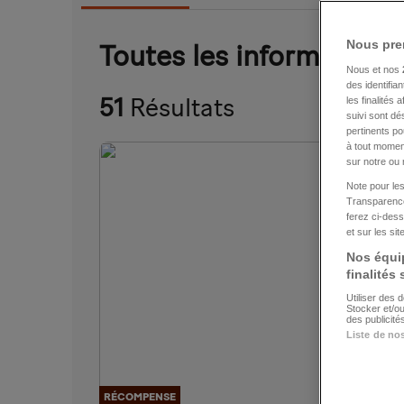
Nous pre
Toutes les information
Nous et nos
des identifia
51
Résultats
les finalités
suivi sont dé
pertinents p
à tout moment
sur notre ou 
Note pour les
Transparence
ferez ci-dess
et sur les si
Nos équip
finalités
Utiliser des 
Stocker et/o
des publicit
Liste de no
RÉCOMPENSE