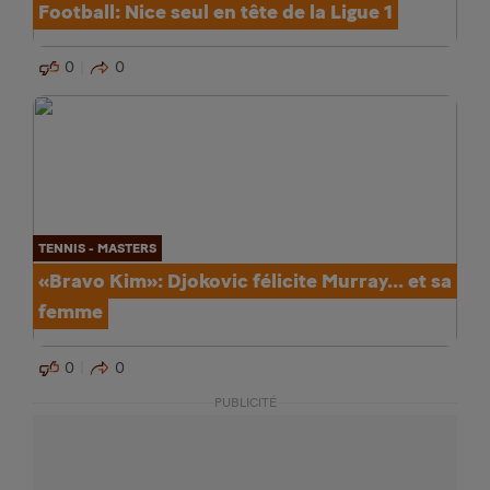
Football: Nice seul en tête de la Ligue 1
0
0
TENNIS - MASTERS
«Bravo Kim»: Djokovic félicite Murray... et sa
femme
0
0
PUBLICITÉ