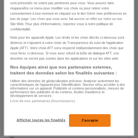
sont présentés ne soient pas pertinents pour vous. Vous pouvez faire
réapparaître ce menu pour modifier vos choix ou pour retirer votre
consentement à tout moment en cliquant sur le lien Gérer mes préférences en
DOPAGE
bas de page. Les choix que vous avez fait aurons un effet sur notre ou nos
Site Web. Pour plus d’informations, reportez-vous à notre politique de
L'AMA fait un premier pas vers une réforme
confidentialité.
Note pour les appareils Apple: Les droits et les choix décrits ci-dessous sont
0
0
distincts et s'ajoutent à votre choix de Transparence du suivi de l'application
Apple (ATT). Votre choix ATT sera respecté indépendamment des choix que
vous ferez ci-dessous. Si vous avez refusé la boîte de dialogue ATT, vos
données ne seront pas suivies dans les applications et sur les sites web.
Nos équipes ainsi que nos partenaires externes,
traitent des données selon les finalités suivantes :
Utiliser des données de géolocalisation précises. Analyser activement les
caractéristiques de l’appareil pour l’identification. Stocker et/ou accéder à des
informations sur un appareil. Publicités et contenu personnalisés, mesure de
performance des publicités et du contenu, études d’audience et
développement de services.
TENNIS - MASTERS
Liste de nos partenaires (fournisseurs)
Andy Murray: «J'ai vécu une grande année»
Afficher toutes les finalités
J'accepte
0
0