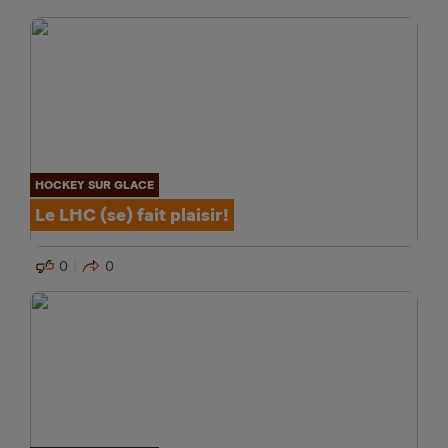
HOCKEY SUR GLACE
Le LHC (se) fait plaisir!
0
0