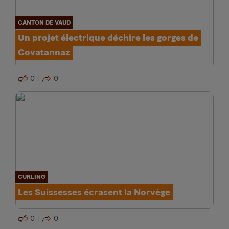
CANTON DE VAUD
Un projet électrique déchire les gorges de
Covatannaz
0
0
CURLING
Les Suissesses écrasent la Norvège
0
0