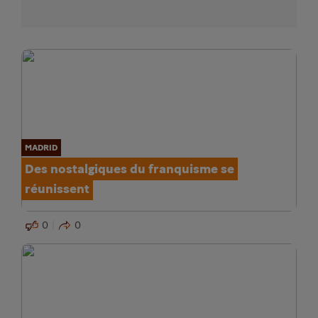
MADRID
Des nostalgiques du franquisme se
réunissent
0
0