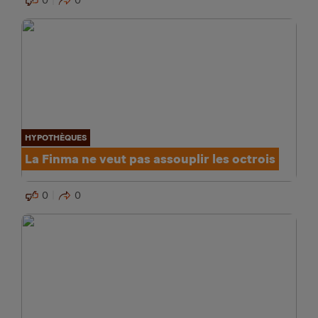
0
0
HYPOTHÈQUES
La Finma ne veut pas assouplir les octrois
0
0