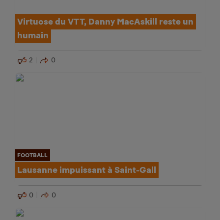
Virtuose du VTT, Danny MacAskill reste un
humain
2
0
FOOTBALL
Lausanne impuissant à Saint-Gall
0
0