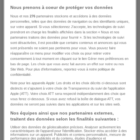
Le plus vieux champion olympique s'en est
Nous prenons à coeur de protéger vos données
allé à 101 ans
Nous et nos
276
partenaires stockons et accédons à des données
personnelles, telles que des données de navigation ou des identifiants uniques,
sur votre appareil. Si vous sélectionnez J'accepte, les technologies de suivi
0
77
5
prendront en charge les finalités affichées dans la section « Nous et nos
partenaires traitons des données pour fournir ». Si les technologies de suivi
PUBLICITÉ
sont désactivées, il est possible que certains contenus et annonces qui vous
sont présentés ne soient pas pertinents pour vous. Vous pouvez faire
réapparaître ce menu pour modifier vos choix ou pour retirer votre
consentement à tout moment en cliquant sur le lien Gérer mes préférences en
bas de page. Les choix que vous avez fait aurons un effet sur notre ou nos
Site Web. Pour plus d’informations, reportez-vous à notre politique de
confidentialité.
Note pour les appareils Apple: Les droits et les choix décrits ci-dessous sont
distincts et s'ajoutent à votre choix de Transparence du suivi de l'application
Apple (ATT). Votre choix ATT sera respecté indépendamment des choix que
vous ferez ci-dessous. Si vous avez refusé la boîte de dialogue ATT, vos
données ne seront pas suivies dans les applications et sur les sites web.
Nos équipes ainsi que nos partenaires externes,
traitent des données selon les finalités suivantes :
Utiliser des données de géolocalisation précises. Analyser activement les
caractéristiques de l’appareil pour l’identification. Stocker et/ou accéder à des
informations sur un appareil. Publicités et contenu personnalisés, mesure de
performance des publicités et du contenu, études d’audience et