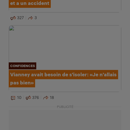
et a un accident
327
3
CONFIDENCES
Vianney avait besoin de s'isoler: «Je n'allais
pas bien»
10
376
18
PUBLICITÉ