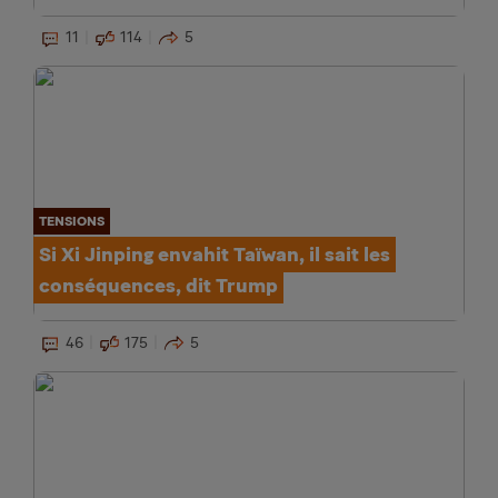
11
114
5
TENSIONS
Si Xi Jinping envahit Taïwan, il sait les
conséquences, dit Trump
46
175
5