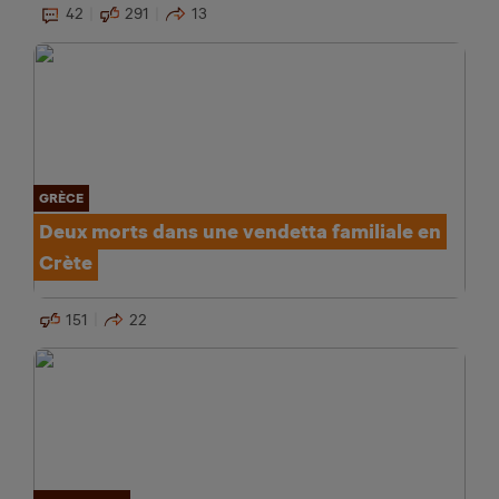
42
291
13
GRÈCE
Deux morts dans une vendetta familiale en
Crète
151
22