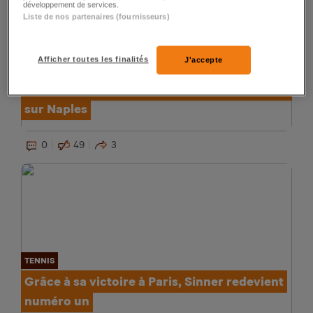
développement de services.
Liste de nos partenaires (fournisseurs)
Afficher toutes les finalités
J'accepte
FOOTBALL
Suspense en Italie, l'Inter de Sommer revient
sur Naples
0
49
3
TENNIS
Grâce à sa victoire à Paris, Sinner redevient
numéro un