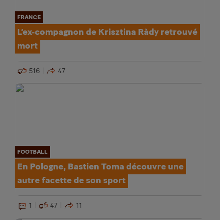
FRANCE
L’ex-compagnon de Krisztina Ràdy retrouvé
mort
516
47
FOOTBALL
En Pologne, Bastien Toma découvre une
autre facette de son sport
1
47
11