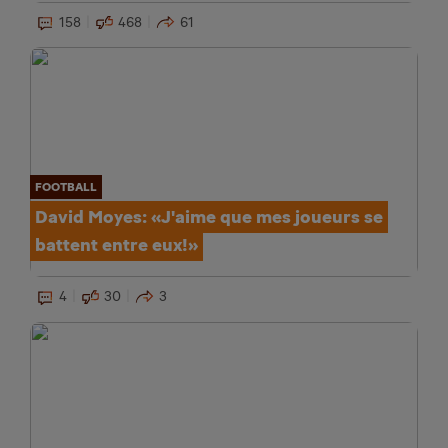
158
468
61
FOOTBALL
David Moyes: «J'aime que mes joueurs se
battent entre eux!»
4
30
3