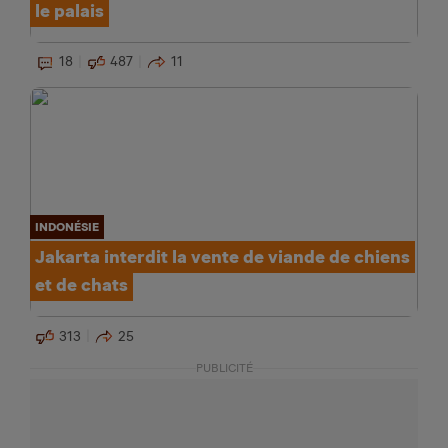
le palais
18
487
11
INDONÉSIE
Jakarta interdit la vente de viande de chiens
et de chats
313
25
PUBLICITÉ