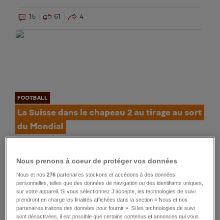
15
61
4
FOOTBALL
La Suisse dans le chapeau 2 au tirage au sort
du Mondial
27
154
17
Nous prenons à coeur de protéger vos données
Nous et nos
276
partenaires stockons et accédons à des données
personnelles, telles que des données de navigation ou des identifiants uniques,
sur votre appareil. Si vous sélectionnez J'accepte, les technologies de suivi
prendront en charge les finalités affichées dans la section « Nous et nos
partenaires traitons des données pour fournir ». Si les technologies de suivi
sont désactivées, il est possible que certains contenus et annonces qui vous