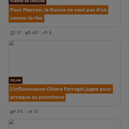
GUERRE EN UKRAINE
Pour Macron, la Russie ne veut pas d'un
cessez-le-feu
51
487
6
MILAN
L'influenceuse Chiara Ferragni jugée pour
arnaque au panettone
274
27