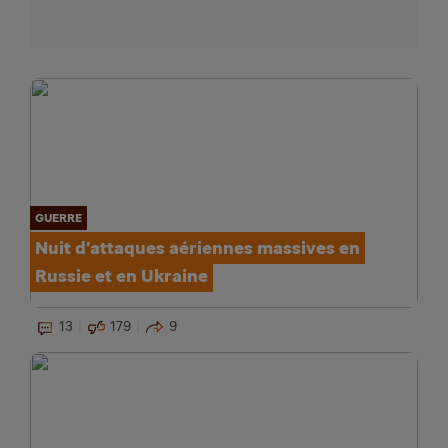
GUERRE
Nuit d’attaques aériennes massives en
Russie et en Ukraine
13
179
9