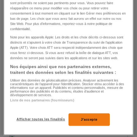
sont présentés ne soient pas pertinents pour vous. Vous pouvez faire
FRANCE
réapparaître ce menu pour modifier vos choix ou pour retirer votre
consentement à tout moment en cliquant sur le lien Gérer mes préférences en
Le rappeur Freeze Corleone sera jugé pour
bas de page. Les choix que vous avez fait aurons un effet sur notre ou nos
Site Web. Pour plus d’informations, reportez-vous à notre politique de
apologie du terrorisme
confidentialité.
Note pour les appareils Apple: Les droits et les choix décrits ci-dessous sont
259
14
distincts et s'ajoutent à votre choix de Transparence du suivi de l'application
Apple (ATT). Votre choix ATT sera respecté indépendamment des choix que
vous ferez ci-dessous. Si vous avez refusé la boîte de dialogue ATT, vos
données ne seront pas suivies dans les applications et sur les sites web.
Nos équipes ainsi que nos partenaires externes,
traitent des données selon les finalités suivantes :
Utiliser des données de géolocalisation précises. Analyser activement les
caractéristiques de l’appareil pour l’identification. Stocker et/ou accéder à des
informations sur un appareil. Publicités et contenu personnalisés, mesure de
ATHLÉTISME
performance des publicités et du contenu, études d’audience et
développement de services.
Mujinga Kambundji est maman d'un petit
Liste de nos partenaires (fournisseurs)
Léon
Afficher toutes les finalités
J'accepte
9
444
33