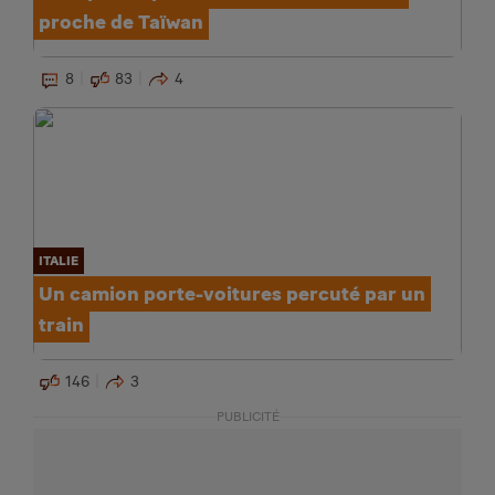
proche de Taïwan
8
83
4
ITALIE
Un camion porte-voitures percuté par un
train
146
3
PUBLICITÉ