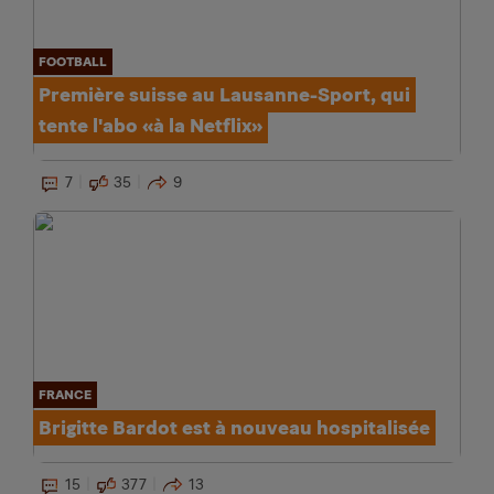
FOOTBALL
Première suisse au Lausanne-Sport, qui
tente l'abo «à la Netflix»
7
35
9
FRANCE
Brigitte Bardot est à nouveau hospitalisée
15
377
13