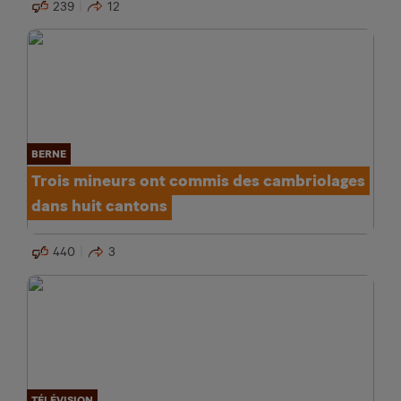
239
12
BERNE
Trois mineurs ont commis des cambriolages
dans huit cantons
440
3
TÉLÉVISION