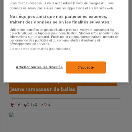
Un conducteur blessé après une sortie de
vous ferez ci-dessous. Si vous avez refusé la boîte de dialogue ATT, vos
route à Broc
données ne seront pas suivies dans les applications et sur les sites web.
Nos équipes ainsi que nos partenaires externes,
traitent des données selon les finalités suivantes :
307
45
Utiliser des données de géolocalisation précises. Analyser activement les
caractéristiques de l’appareil pour l’identification. Stocker et/ou accéder à des
informations sur un appareil. Publicités et contenu personnalisés, mesure de
performance des publicités et du contenu, études d’audience et
développement de services.
Liste de nos partenaires (fournisseurs)
Afficher toutes les finalités
J'accepte
LIGUE DES CHAMPIONS
Pas de suspension pour avoir malmené un
jeune ramasseur de balles
9
152
2