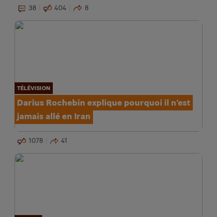
38
404
8
TÉLÉVISION
Darius Rochebin explique pourquoi il n’est
jamais allé en Iran
1078
41