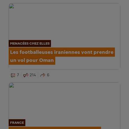
MENACÉES CHEZ ELLES
Les footballeuses iraniennes vont prendre
un vol pour Oman
7
214
6
FRANCE