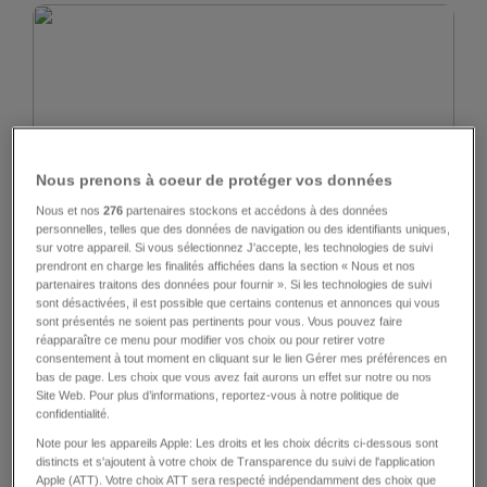
ESPACE
Nous prenons à coeur de protéger vos données
Tous les éléments clés de la vie trouvés sur
Nous et nos
276
partenaires stockons et accédons à des données
un astéroïde
personnelles, telles que des données de navigation ou des identifiants uniques,
sur votre appareil. Si vous sélectionnez J'accepte, les technologies de suivi
prendront en charge les finalités affichées dans la section « Nous et nos
5
241
81
partenaires traitons des données pour fournir ». Si les technologies de suivi
sont désactivées, il est possible que certains contenus et annonces qui vous
sont présentés ne soient pas pertinents pour vous. Vous pouvez faire
réapparaître ce menu pour modifier vos choix ou pour retirer votre
consentement à tout moment en cliquant sur le lien Gérer mes préférences en
bas de page. Les choix que vous avez fait aurons un effet sur notre ou nos
Site Web. Pour plus d’informations, reportez-vous à notre politique de
confidentialité.
Note pour les appareils Apple: Les droits et les choix décrits ci-dessous sont
FRIBOURG
distincts et s'ajoutent à votre choix de Transparence du suivi de l'application
Apple (ATT). Votre choix ATT sera respecté indépendamment des choix que