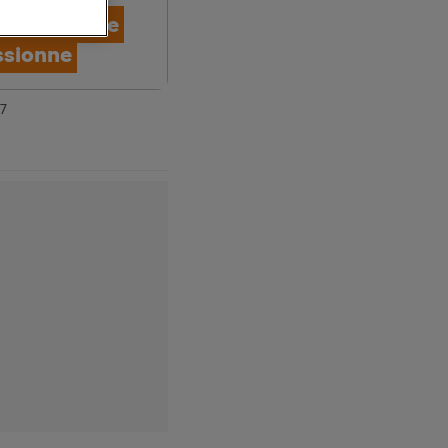
n proche de
ssionne
7