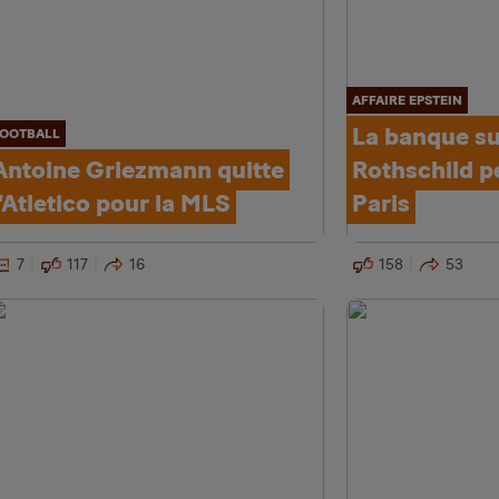
AFFAIRE EPSTEIN
La banque s
OOTBALL
Antoine Griezmann quitte
Rothschild p
l'Atletico pour la MLS
Paris
7
117
16
158
53