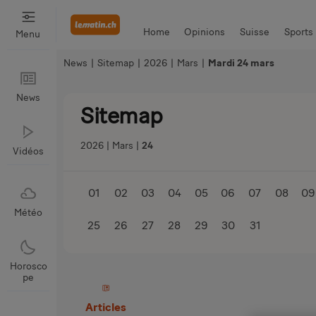
Home
Opinions
Suisse
Sports
Menu
News
|
Sitemap
|
2026
|
Mars
|
Mardi 24 mars
Bien Manger
Auto & Moto
News
News
Sitemap
2026
Mars
24
Vidéos
01
02
03
04
05
06
07
08
09
Météo
25
26
27
28
29
30
31
Horosco
pe
Articles