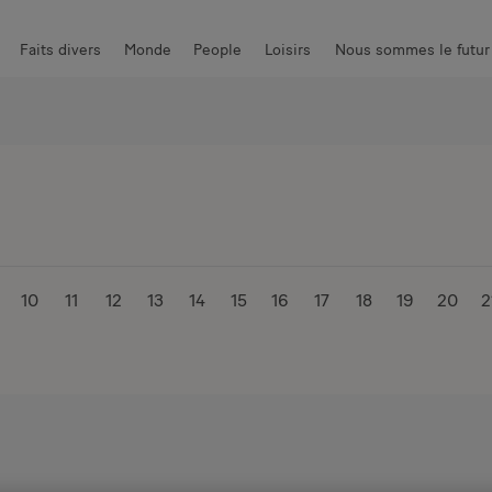
Faits divers
Monde
People
Loisirs
Nous sommes le futur
 piquantes
High-Tech
Communauté
Photos
10
11
12
13
14
15
16
17
18
19
20
2