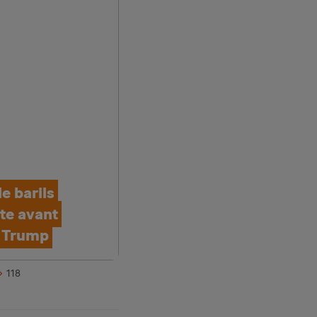
e barils
te avant
e Trump
118