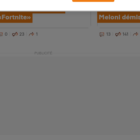
personnes: la faute à
condamné, u
«Fortnite»
Meloni démi
0
23
1
13
141
PUBLICITÉ