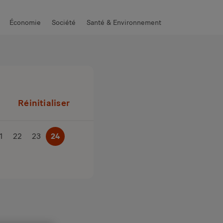
Économie
Société
Santé & Environnement
Réinitialiser
1
22
23
24