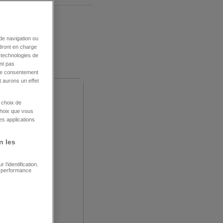
de navigation ou
ndront en charge
s technologies de
nt pas
tre consentement
 aurons un effet
e choix de
choix que vous
es applications
n les
l’identification.
e performance
é avec un