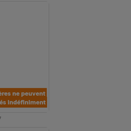
res ne peuvent
nés indéfiniment
7