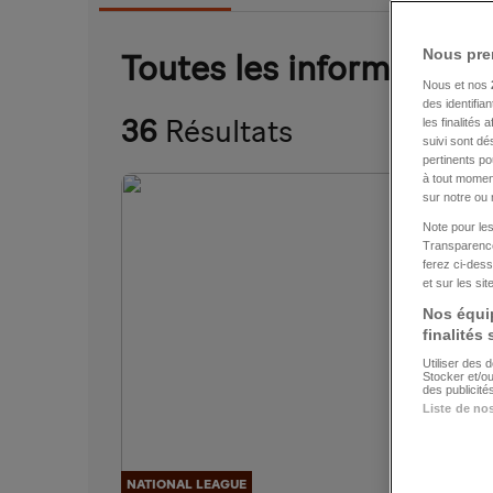
Nous pre
Toutes les information
Nous et nos
des identifia
36
Résultats
les finalités
suivi sont dé
pertinents p
à tout moment
sur notre ou 
Note pour les
Transparence
ferez ci-dess
et sur les si
Nos équip
finalités
Utiliser des 
Stocker et/o
des publicit
Liste de no
J
NATIONAL LEAGUE