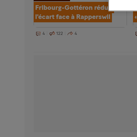
Fribourg-Gottéron réduit
l'écart face à Rapperswil
4
122
4