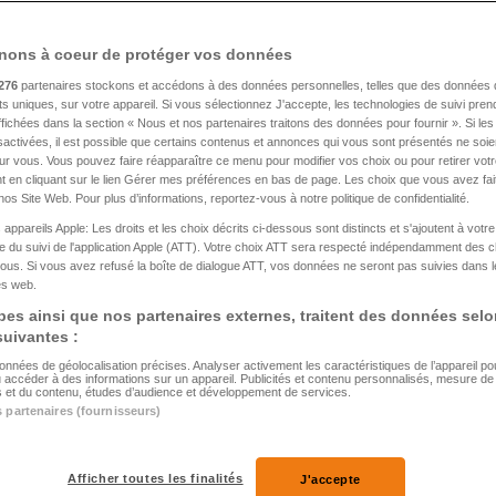
nons à coeur de protéger vos données
s du 24.03.2026
276
partenaires stockons et accédons à des données personnelles, telles que des données 
nts uniques, sur votre appareil. Si vous sélectionnez J'accepte, les technologies de suivi pre
 affichées dans la section « Nous et nos partenaires traitons des données pour fournir ». Si le
sactivées, il est possible que certains contenus et annonces qui vous sont présentés ne soie
our vous. Vous pouvez faire réapparaître ce menu pour modifier vos choix ou pour retirer vo
 en cliquant sur le lien Gérer mes préférences en bas de page. Les choix que vous avez fait
nos Site Web. Pour plus d’informations, reportez-vous à notre politique de confidentialité.
 appareils Apple: Les droits et les choix décrits ci-dessous sont distincts et s'ajoutent à votr
 du suivi de l'application Apple (ATT). Votre choix ATT sera respecté indépendamment des 
ous. Si vous avez refusé la boîte de dialogue ATT, vos données ne seront pas suivies dans l
tes web.
es ainsi que nos partenaires externes, traitent des données selo
 suivantes :
données de géolocalisation précises. Analyser activement les caractéristiques de l’appareil pour 
u accéder à des informations sur un appareil. Publicités et contenu personnalisés, mesure d
és et du contenu, études d’audience et développement de services.
s partenaires (fournisseurs)
EUX VIDÉO
ITALIE
Afficher toutes les finalités
J'accepte
Epic Games licencie 1 000
Photographi