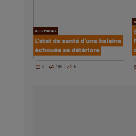
A
ALLEMAGNE
L'état de santé d'une baleine
échouée se détériore
3
198
5