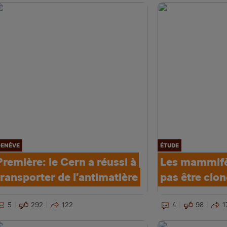
ENÈVE
ÉTUDE
Première: le Cern a réussi à
Les mammifè
transporter de l’antimatière
pas être clo
5
292
122
4
98
1