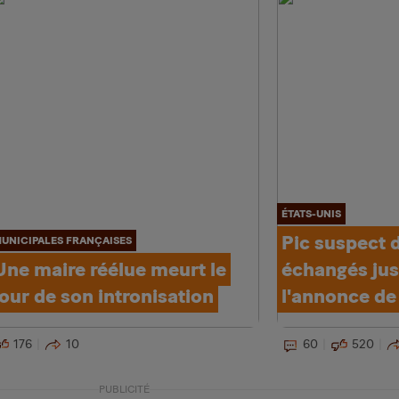
ÉTATS-UNIS
Pic suspect d
UNICIPALES FRANÇAISES
Une maire réélue meurt le
échangés jus
jour de son intronisation
l'annonce d
176
10
60
520
PUBLICITÉ