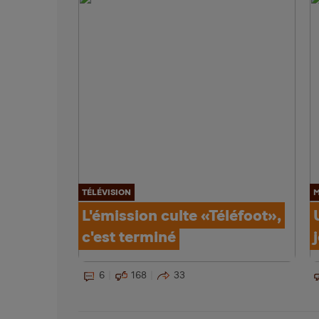
TÉLÉVISION
M
L'émission culte «Téléfoot»,
c'est terminé
6
168
33