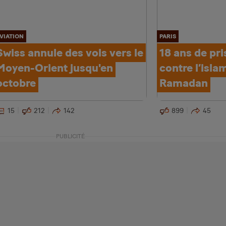
VIATION
PARIS
Swiss annule des vols vers le
18 ans de pri
Moyen-Orient jusqu'en
contre l’isla
octobre
Ramadan
15
212
142
899
45
PUBLICITÉ