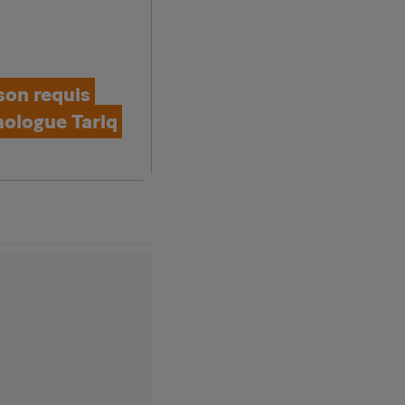
son requis
mologue Tariq