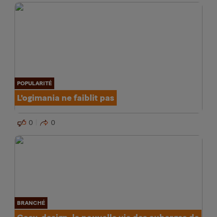
POPULARITÉ
L'ogimania ne faiblit pas
0
0
BRANCHÉ