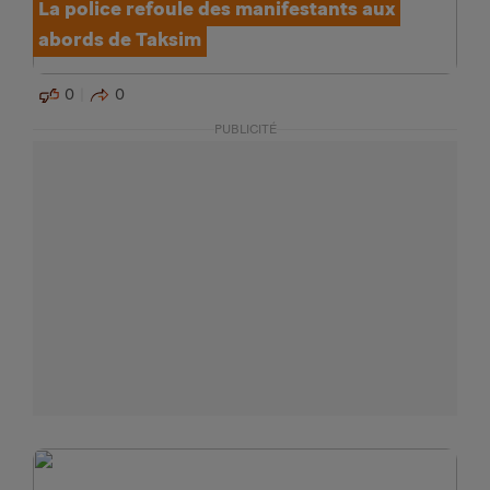
La police refoule des manifestants aux
abords de Taksim
0
0
PUBLICITÉ