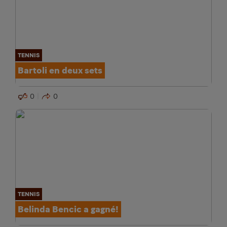
TENNIS
Bartoli en deux sets
0
0
TENNIS
Belinda Bencic a gagné!