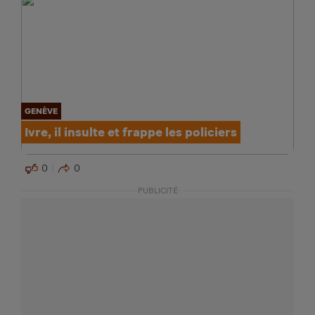
GENÈVE
Ivre, il insulte et frappe les policiers
0
0
PUBLICITÉ