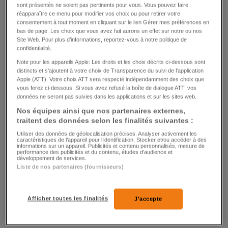
sont présentés ne soient pas pertinents pour vous. Vous pouvez faire
réapparaître ce menu pour modifier vos choix ou pour retirer votre
consentement à tout moment en cliquant sur le lien Gérer mes préférences en
bas de page. Les choix que vous avez fait aurons un effet sur notre ou nos
Site Web. Pour plus d’informations, reportez-vous à notre politique de
confidentialité.
BLOCAGE
Note pour les appareils Apple: Les droits et les choix décrits ci-dessous sont
Le fiasco de la plage rend furibard
distincts et s'ajoutent à votre choix de Transparence du suivi de l'application
Apple (ATT). Votre choix ATT sera respecté indépendamment des choix que
vous ferez ci-dessous. Si vous avez refusé la boîte de dialogue ATT, vos
0
0
données ne seront pas suivies dans les applications et sur les sites web.
Nos équipes ainsi que nos partenaires externes,
traitent des données selon les finalités suivantes :
Utiliser des données de géolocalisation précises. Analyser activement les
caractéristiques de l’appareil pour l’identification. Stocker et/ou accéder à des
informations sur un appareil. Publicités et contenu personnalisés, mesure de
performance des publicités et du contenu, études d’audience et
développement de services.
Liste de nos partenaires (fournisseurs)
ETATS-UNIS
Un Boeing rate son atterrissage à San
Afficher toutes les finalités
J'accepte
Francisco