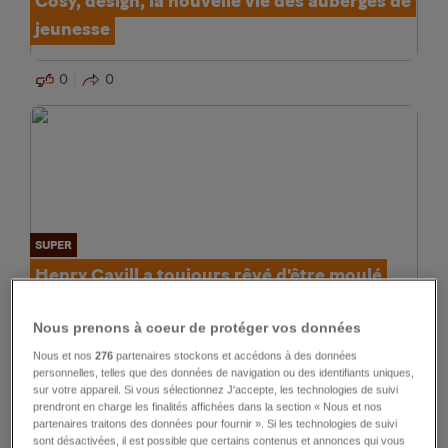
Cosy, design, la nouvelle vie des auberges de
jeunesse
0
0
SUPER
Henry Cavill a toujours rêvé d'être moulé
dans un justaucorps
Nous prenons à coeur de protéger vos données
0
0
Nous et nos
276
partenaires stockons et accédons à des données
personnelles, telles que des données de navigation ou des identifiants uniques,
sur votre appareil. Si vous sélectionnez J'accepte, les technologies de suivi
prendront en charge les finalités affichées dans la section « Nous et nos
partenaires traitons des données pour fournir ». Si les technologies de suivi
sont désactivées, il est possible que certains contenus et annonces qui vous