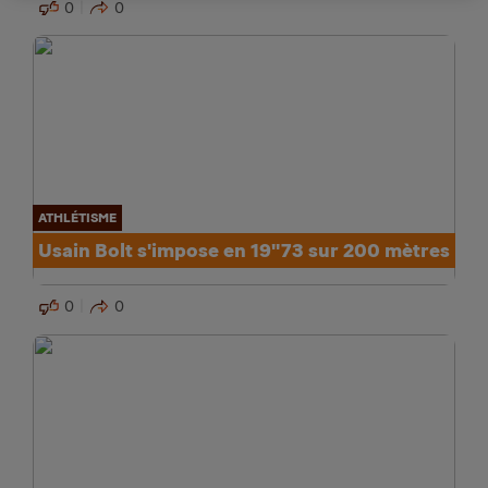
0
0
ATHLÉTISME
Usain Bolt s'impose en 19''73 sur 200 mètres
0
0