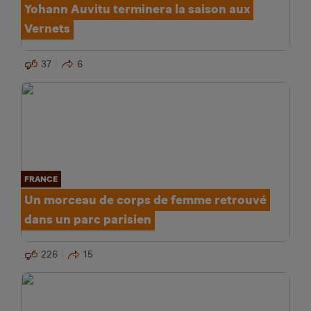
Yohann Auvitu terminera la saison aux
Vernets
37
6
FRANCE
Un morceau de corps de femme retrouvé
dans un parc parisien
226
15