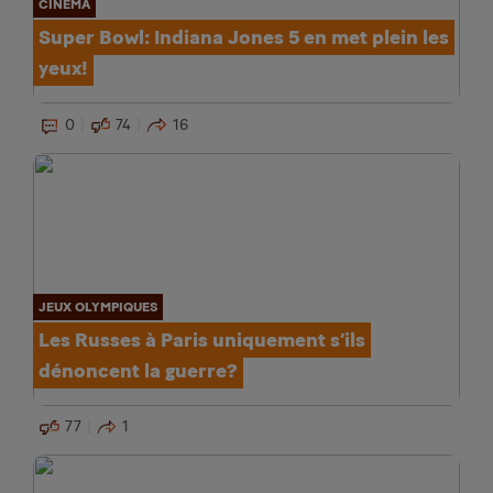
CINÉMA
Super Bowl: Indiana Jones 5 en met plein les
yeux!
0
74
16
JEUX OLYMPIQUES
Les Russes à Paris uniquement s’ils
dénoncent la guerre?
77
1