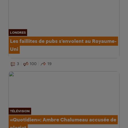
LONDRES
Les faillites de pubs s’envolent au Royaume-
Uni
3
100
19
TÉLÉVISION
«Quotidien»: Ambre Chalumeau accusée de
plagiat