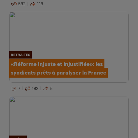
592
119
RETRAITES
«Réforme injuste et injustifiée»: les
syndicats prêts à paralyser la France
7
192
5