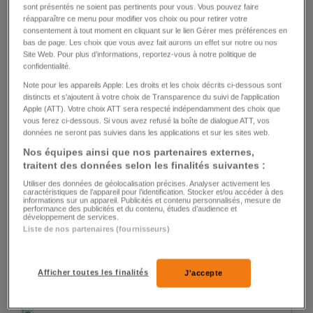
sont présentés ne soient pas pertinents pour vous. Vous pouvez faire
RÉSEAUX SOCIAUX
réapparaître ce menu pour modifier vos choix ou pour retirer votre
consentement à tout moment en cliquant sur le lien Gérer mes préférences en
Le projet de plateforme de débat de la SSR
bas de page. Les choix que vous avez fait aurons un effet sur notre ou nos
Site Web. Pour plus d’informations, reportez-vous à notre politique de
fait bondir l’UDC
confidentialité.
Note pour les appareils Apple: Les droits et les choix décrits ci-dessous sont
7
253
4
distincts et s'ajoutent à votre choix de Transparence du suivi de l'application
Apple (ATT). Votre choix ATT sera respecté indépendamment des choix que
vous ferez ci-dessous. Si vous avez refusé la boîte de dialogue ATT, vos
données ne seront pas suivies dans les applications et sur les sites web.
Nos équipes ainsi que nos partenaires externes,
traitent des données selon les finalités suivantes :
Utiliser des données de géolocalisation précises. Analyser activement les
caractéristiques de l’appareil pour l’identification. Stocker et/ou accéder à des
informations sur un appareil. Publicités et contenu personnalisés, mesure de
GUERRE
performance des publicités et du contenu, études d’audience et
développement de services.
Des soldats ukrainiens formés sur des chars
Liste de nos partenaires (fournisseurs)
Leopard en Pologne
Afficher toutes les finalités
J'accepte
1
150
0