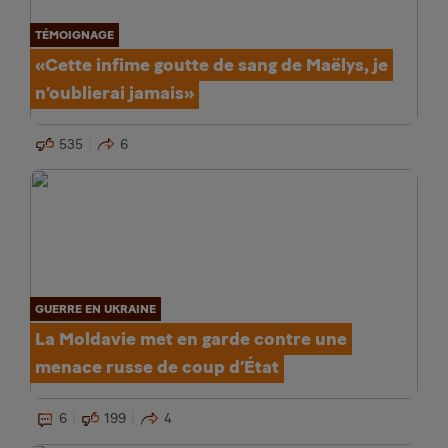
TÉMOIGNAGE
«Cette infime goutte de sang de Maëlys, je
n’oublierai jamais»
535
6
GUERRE EN UKRAINE
La Moldavie met en garde contre une
menace russe de coup d’État
6
199
4