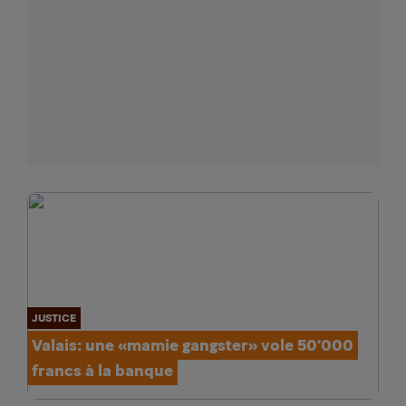
JUSTICE
Valais: une «mamie gangster» vole 50’000
francs à la banque