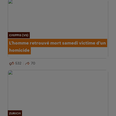
CHIPPIS (VS)
L’homme retrouvé mort samedi victime d’un
homicide
532
70
ZURICH