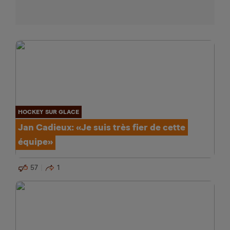
HOCKEY SUR GLACE
Jan Cadieux: «Je suis très fier de cette
équipe»
57
1