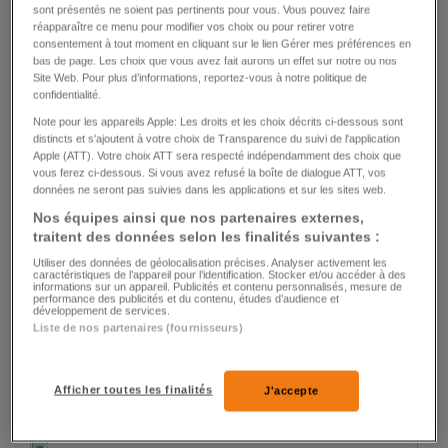
sont présentés ne soient pas pertinents pour vous. Vous pouvez faire
réapparaître ce menu pour modifier vos choix ou pour retirer votre
consentement à tout moment en cliquant sur le lien Gérer mes préférences en
HOCKEY SUR GLACE
bas de page. Les choix que vous avez fait aurons un effet sur notre ou nos
Site Web. Pour plus d’informations, reportez-vous à notre politique de
Ajoie a tout foiré dans le deuxième tiers
confidentialité.
Note pour les appareils Apple: Les droits et les choix décrits ci-dessous sont
16
5
distincts et s'ajoutent à votre choix de Transparence du suivi de l'application
Apple (ATT). Votre choix ATT sera respecté indépendamment des choix que
vous ferez ci-dessous. Si vous avez refusé la boîte de dialogue ATT, vos
données ne seront pas suivies dans les applications et sur les sites web.
Nos équipes ainsi que nos partenaires externes,
traitent des données selon les finalités suivantes :
Utiliser des données de géolocalisation précises. Analyser activement les
caractéristiques de l’appareil pour l’identification. Stocker et/ou accéder à des
informations sur un appareil. Publicités et contenu personnalisés, mesure de
HOCKEY SUR GLACE
performance des publicités et du contenu, études d’audience et
développement de services.
Un LHC solidaire prend les trois points à
Liste de nos partenaires (fournisseurs)
Fribourg
Afficher toutes les finalités
J'accepte
123
6