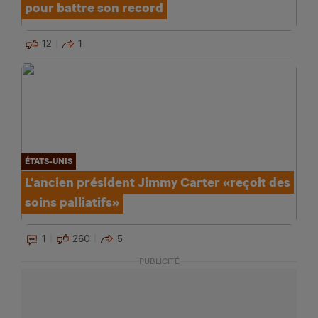
pour battre son record
12
1
ÉTATS-UNIS
L’ancien président Jimmy Carter «reçoit des
soins palliatifs»
1
260
5
PUBLICITÉ