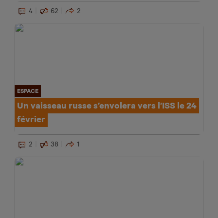
4
62
2
ESPACE
Un vaisseau russe s’envolera vers l’ISS le 24
février
2
38
1