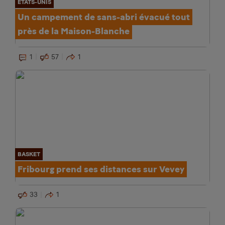
ÉTATS-UNIS
Un campement de sans-abri évacué tout
près de la Maison-Blanche
1
57
1
BASKET
Fribourg prend ses distances sur Vevey
33
1