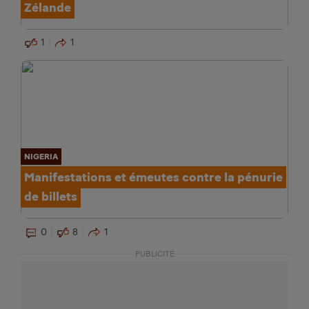
Zélande
1
1
NIGERIA
Manifestations et émeutes contre la pénurie
de billets
0
8
1
PUBLICITÉ