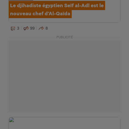
Le djihadiste égyptien Seïf al-Adl est le
nouveau chef d’Al-Qaïda
3
99
8
PUBLICITÉ