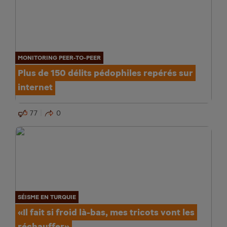
MONITORING PEER-TO-PEER
Plus de 150 délits pédophiles repérés sur
internet
77
0
SÉISME EN TURQUIE
«Il fait si froid là-bas, mes tricots vont les
réchauffer»