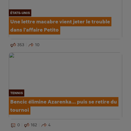
ÉTATS-UNIS
Une lettre macabre vient jeter le trouble
dans l’affaire Petito
353
10
TENNIS
Bencic élimine Azarenka… puis se retire du
tournoi
0
162
4