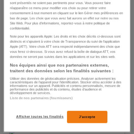
sont présentés ne soient pas pertinents pour vous. Vous pouvez faire
réapparaître ce menu pour modifier vos choix ou pour retirer votre
consentement à tout moment en cliquant sur le lien Gérer mes préférences en
FOOTBALL
bas de page. Les choix que vous avez fait aurons un effet sur notre ou nos
Site Web. Pour plus d’informations, reportez-vous à notre politique de
Le Real Madrid étrille Elche et réduit l’écart
confidentialité.
Note pour les appareils Apple: Les droits et les choix décrits ci-dessous sont
18
0
distincts et s'ajoutent à votre choix de Transparence du suivi de l'application
Apple (ATT). Votre choix ATT sera respecté indépendamment des choix que
vous ferez ci-dessous. Si vous avez refusé la boîte de dialogue ATT, vos
données ne seront pas suivies dans les applications et sur les sites web.
Nos équipes ainsi que nos partenaires externes,
traitent des données selon les finalités suivantes :
Utiliser des données de géolocalisation précises. Analyser activement les
caractéristiques de l’appareil pour l’identification. Stocker et/ou accéder à des
informations sur un appareil. Publicités et contenu personnalisés, mesure de
FOOTBALL
performance des publicités et du contenu, études d’audience et
développement de services.
Manchester City assomme Arsenal et passe
Liste de nos partenaires (fournisseurs)
en tête
Afficher toutes les finalités
J'accepte
28
1