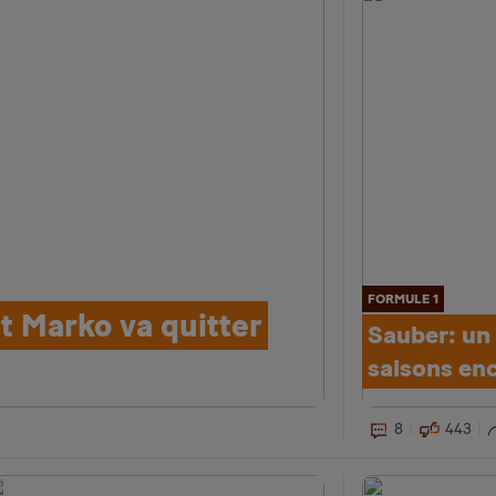
FORMULE 1
ut Marko va quitter
Sauber: un 
saisons en
8
443