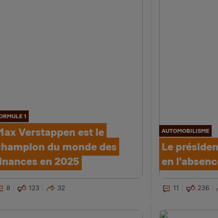
ORMULE 1
Max Verstappen est le
AUTOMOBILISME
champion du monde des
Le présiden
finances en 2025
en l'absenc
8
123
32
11
236