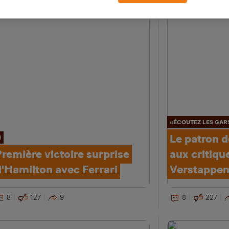
«ÉCOUTEZ LES GAR
Le patron d
1
remière victoire surprise
aux critiqu
d'Hamilton avec Ferrari
Verstappe
8
127
9
8
227