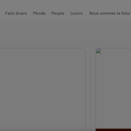
Faits divers
Monde
People
Loisirs
Nous sommes le futur
ger
Auto & Moto
News piquantes
High-Tech
Communauté