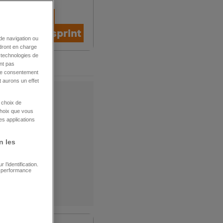
ANDE-BRETAGNE
et Mercedes
la course sprint
de navigation ou
ndront en charge
s technologies de
3
nt pas
tre consentement
 aurons un effet
e choix de
choix que vous
es applications
n les
l’identification.
e performance