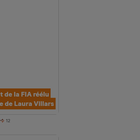
t de la FIA réélu
e de Laura Villars
12