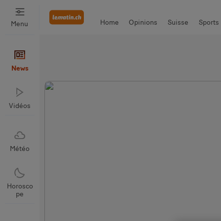
Home
Opinions
Suisse
Sports
Menu
Santé & Environnement
Bien Man
News
Vidéos
Météo
Horosco
pe