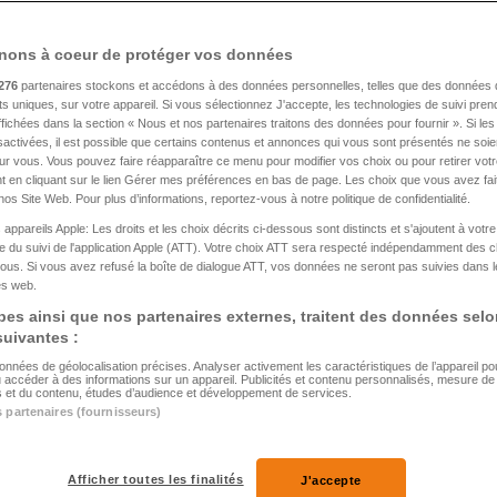
GRAND PRIX DE GR
Antonelli 
nons à coeur de protéger vos données
Grand Prix de Hongrie
remportent 
276
partenaires stockons et accédons à des données personnelles, telles que des données 
nts uniques, sur votre appareil. Si vous sélectionnez J'accepte, les technologies de suivi pre
 affichées dans la section « Nous et nos partenaires traitons des données pour fournir ». Si le
6
93
sactivées, il est possible que certains contenus et annonces qui vous sont présentés ne soie
our vous. Vous pouvez faire réapparaître ce menu pour modifier vos choix ou pour retirer vo
PUBLICITÉ
 en cliquant sur le lien Gérer mes préférences en bas de page. Les choix que vous avez fait
nos Site Web. Pour plus d’informations, reportez-vous à notre politique de confidentialité.
 appareils Apple: Les droits et les choix décrits ci-dessous sont distincts et s'ajoutent à votr
 du suivi de l'application Apple (ATT). Votre choix ATT sera respecté indépendamment des 
ous. Si vous avez refusé la boîte de dialogue ATT, vos données ne seront pas suivies dans l
tes web.
es ainsi que nos partenaires externes, traitent des données selo
 suivantes :
données de géolocalisation précises. Analyser activement les caractéristiques de l’appareil pour 
u accéder à des informations sur un appareil. Publicités et contenu personnalisés, mesure d
és et du contenu, études d’audience et développement de services.
s partenaires (fournisseurs)
Afficher toutes les finalités
J'accepte