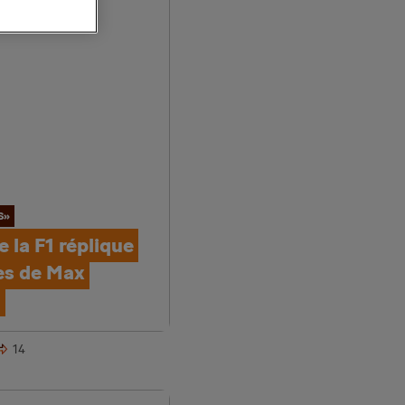
S»
e la F1 réplique
es de Max
n
14