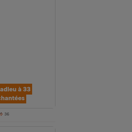
adieu à 33
chantées
36