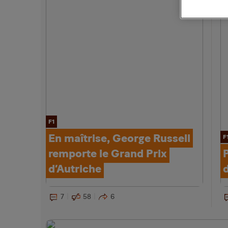
F1
En maîtrise, George Russell
F
remporte le Grand Prix
P
d’Autriche
7
58
6