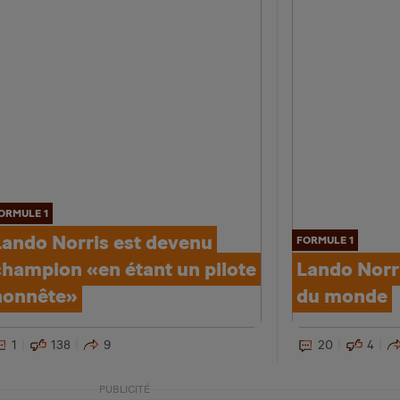
ORMULE 1
Lando Norris est devenu
FORMULE 1
champion «en étant un pilote
Lando Norr
honnête»
du monde
1
138
9
20
4
PUBLICITÉ