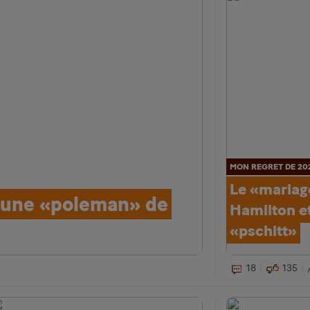
MON REGRET DE 20
Le «mariage
jeune «poleman» de
Hamilton et 
«pschitt»
18
135